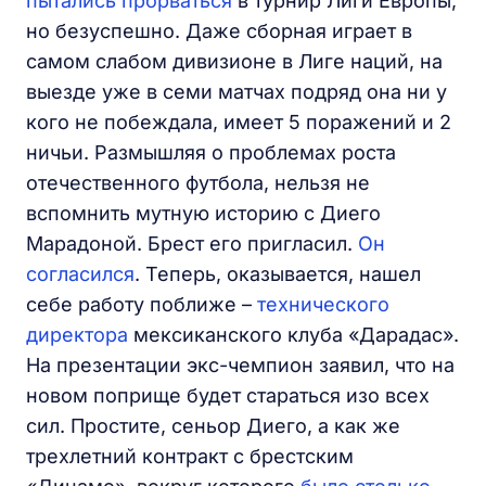
пытались прорваться
в турнир Лиги Европы,
но безуспешно. Даже сборная играет в
самом слабом дивизионе в Лиге наций, на
выезде уже в семи матчах подряд она ни у
кого не побеждала, имеет 5 поражений и 2
ничьи. Размышляя о проблемах роста
отечественного футбола, нельзя не
вспомнить мутную историю с Диего
Марадоной. Брест его пригласил.
Он
согласился
. Теперь, оказывается, нашел
себе работу поближе –
технического
директора
мексиканского клуба «Дарадас».
На презентации экс-чемпион заявил, что на
новом поприще будет стараться изо всех
сил. Простите, сеньор Диего, а как же
трехлетний контракт с брестским