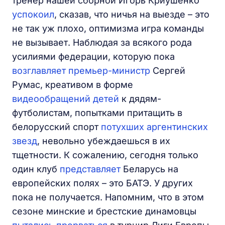
тренер нашей сборной Игорь Криушенко
успокоил
, сказав, что ничья на выезде – это
не так уж плохо, оптимизма игра команды
не вызывает. Наблюдая за всякого рода
усилиями федерации, которую пока
возглавляет
премьер-министр
Сергей
Румас, креативом в форме
видеообращений детей
к дядям-
футболистам, попытками притащить в
белорусский спорт
потухших аргентинских
звезд
, невольно убеждаешься в их
тщетности. К сожалению, сегодня только
один клуб
представляет
Беларусь на
европейских полях – это БАТЭ. У других
пока не получается. Напомним, что в этом
сезоне минские и брестские динамовцы