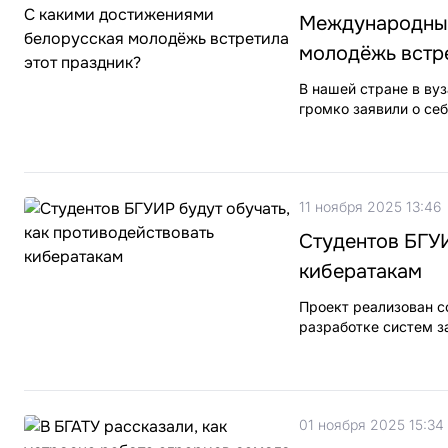
Международный
молодёжь встре
В нашей стране в ву
громко заявили о себ
11 ноября 2025 13:46
Студентов БГУИ
кибератакам
Проект реализован с
разработке систем з
01 ноября 2025 15:34