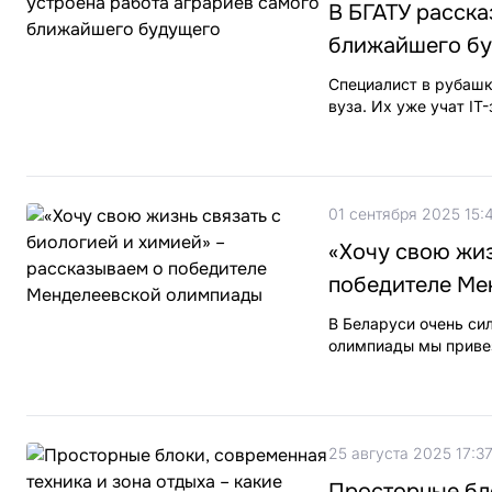
В БГАТУ расска
ближайшего б
Специалист в рубашк
вуза. Их уже учат I
01 сентября 2025 15:
«Хочу свою жиз
победителе Ме
В Беларуси очень си
олимпиады мы привез
25 августа 2025 17:3
Просторные бло