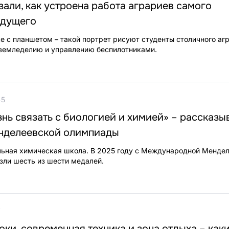
зали, как устроена работа аграриев самого
удущего
е с планшетом – такой портрет рисуют студенты столичного аг
T-земледелию и управлению беспилотниками.
45
нь связать с биологией и химией» – рассказы
нделеевской олимпиады
льная химическая школа. В 2025 году с Международной Менде
ли шесть из шести медалей.
7
ки, современная техника и зона отдыха – как