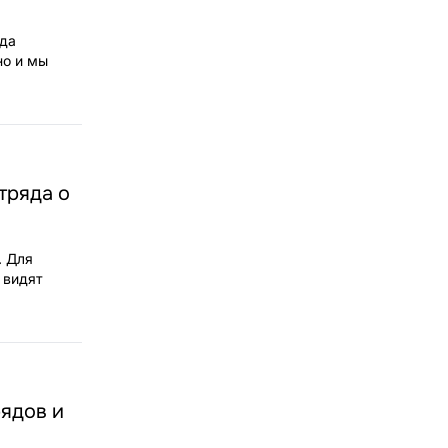
гда
но и мы
тряда о
. Для
 видят
рядов и