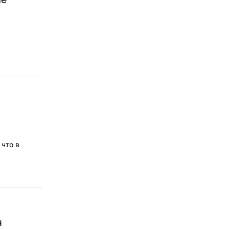
 что в
я