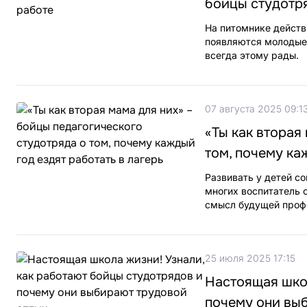
бойцы студотр
На питомнике действ
появляются молодые 
всегда этому рады.
07 августа 2025 09:1
«Ты как вторая
том, почему ка
Развивать у детей с
многих воспитатель с
смысл будущей профе
25 июля 2025 17:15
Настоящая школ
почему они вы