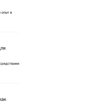
 опыт в
для
 средствами
как