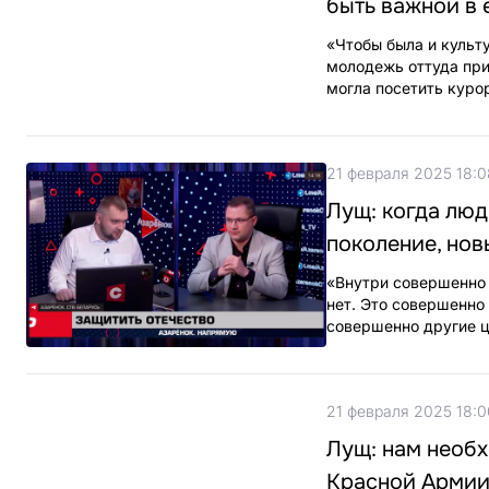
быть важной в 
«Чтобы была и культ
молодежь оттуда при
могла посетить куро
21 февраля 2025 18:0
Лущ: когда люд
поколение, нов
«Внутри совершенно 
нет. Это совершенно
совершенно другие ц
21 февраля 2025 18:0
Лущ: нам необх
Красной Арми