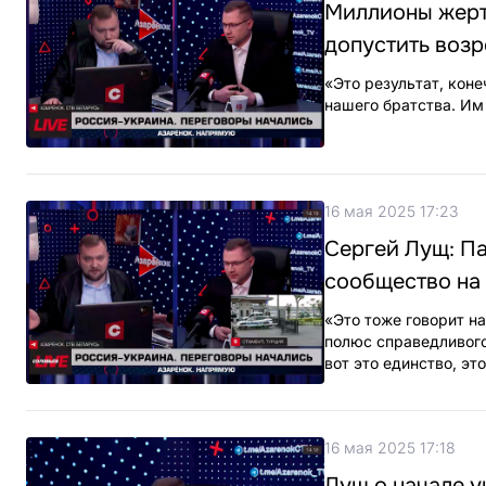
Миллионы жерт
допустить воз
«Это результат, коне
нашего братства. Им
16 мая 2025 17:23
Сергей Лущ: П
сообщество на
«Это тоже говорит н
полюс справедливого
вот это единство, эт
16 мая 2025 17:18
Лущ о начале у