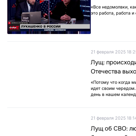
«Все недомолвки, как
это работа, работа и
21 февраля 2025 18:2
Лущ: происходи
Отечества выхо
«Потому что когда м
идет своим чередом. 
день в нашем календ
21 февраля 2025 18:1
Лущ об СВО: лю