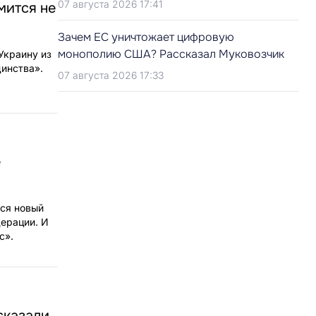
07 августа 2026 17:41
мится не
Зачем ЕС уничтожает цифровую
монополию США? Рассказал Муковозчик
Украину из
динства».
07 августа 2026 17:33
е
тся новый
дерации. И
с».
сказали