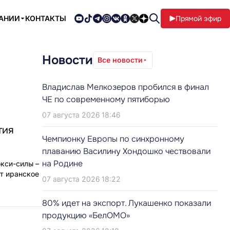
ПАНИИ
КОНТАКТЫ
Прямой эфир
Новости
Все новости
Владислав Мелкозеров пробился в финал
ЧЕ по современному пятиборью
07 августа 2026 18:46
тия
Чемпионку Европы по синхронному
плаванию Василину Хондошко чествовали
на Родине
окси-силы –
ет иранское
07 августа 2026 18:22
80% идет на экспорт. Лукашенко показали
продукцию «БелОМО»