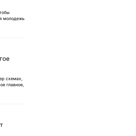
чтобы
ая молодежь
угое
ер схемах,
ое главное,
т