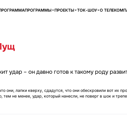
ПРОГРАММА
ПРОГРАММЫ
ПРОЕКТЫ
ТОК-ШОУ
О ТЕЛЕКОМ
Лущ
ит удар – он давно готов к такому роду разви
то они, лапки кверху, сдадутся, что они обескровили вот их пр
 тем не менее, удар, который нанесли, не поверг в шок и треп