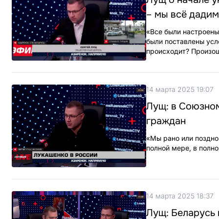
– мы всё дадим
«Все были настроены 
были поставлены усл
происходит? Произош
14 марта 2025 19:07
Лущ: в Союзно
граждан
«Мы рано или поздно
полной мере, в полно
14 марта 2025 18:37
Лущ: Беларусь 