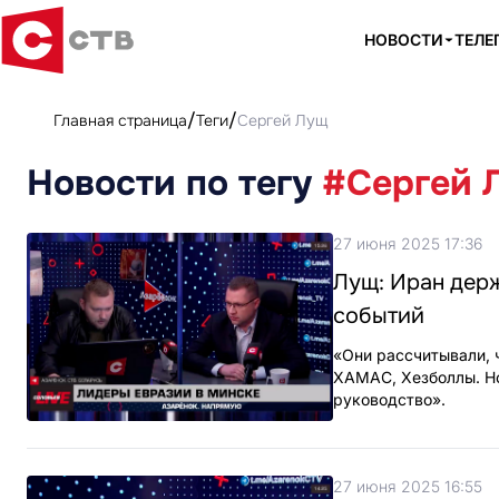
НОВОСТИ
ТЕЛЕ
Главная страница
Теги
Сергей Лущ
Новости по тегу
#Сергей 
27 июня 2025 17:36
Лущ: Иран держ
событий
«Они рассчитывали, ч
ХАМАС, Хезболлы. Но,
руководство».
27 июня 2025 16:55