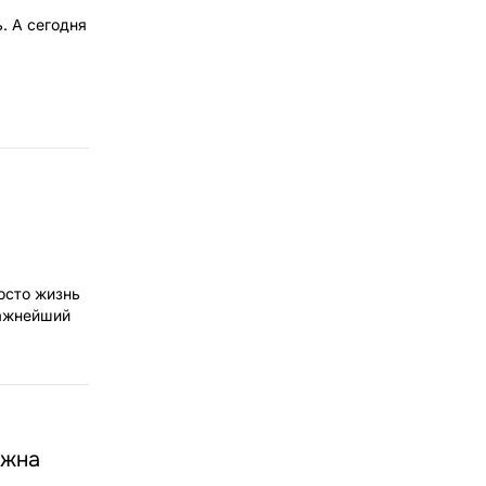
. А сегодня
осто жизнь
важнейший
лжна