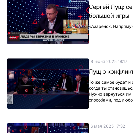
Сергей Лущ: се
большой игры
«Азаренок. Напрямую
18 июня 2025 19:17
Лущ о конфликт
То же самое будет и 
когда ты становишьс
Нужно вернуться им 
способами, под любо
16 мая 2025 17:32