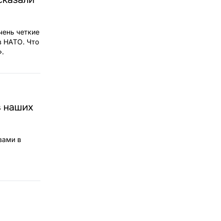
чень четкие
в НАТО. Что
».
в наших
вами в