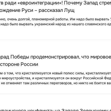
в ради «евроинтеграции»! Почему Запад стре
рождение Руси – рассказал Лущ
чно, очень долгой, планомерной работы. Им надо было вырвать 
 надо было вырвать украинский народ из нашего славянского е
арад Победы продемонстрировал, что мирово
 стороне России
ам о том, что кристаллизуется новый полюс силы, кристаллизуе
 мироустройства, и кристаллизуется он вокруг Российской Фе
о не отменяет там различных переговоров, но никто не боится ва
краинского конфликта: на Западе Зеленскому 