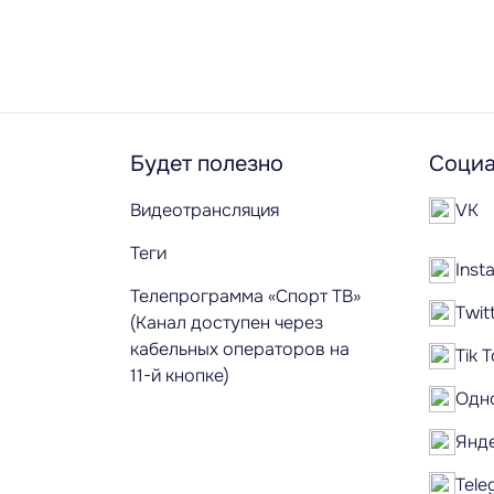
Будет полезно
Социа
Видеотрансляция
VK
Теги
Inst
Телепрограмма «Спорт ТВ»
Twit
(Канал доступен через
кабельных операторов на
Tik 
11-й кнопке)
Одн
Янд
Tele