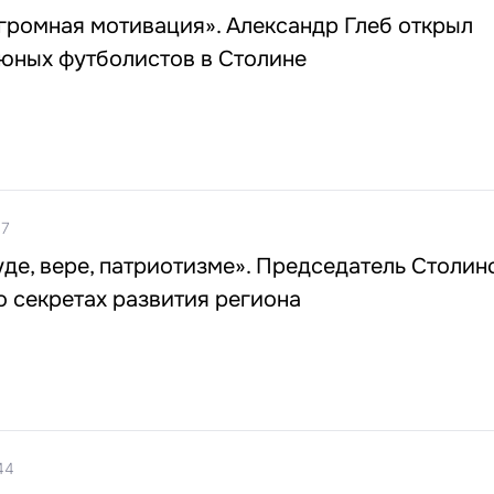
огромная мотивация». Александр Глеб открыл
 юных футболистов в Столине
07
уде, вере, патриотизме». Председатель Столин
 секретах развития региона
44