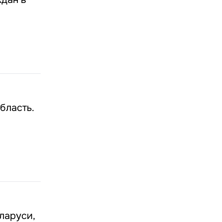
бласть.
ларуси,