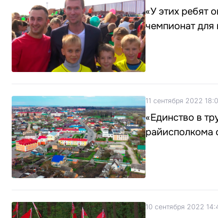
«У этих ребят 
чемпионат для
11 сентября 2022 18:
«Единство в тр
райисполкома о
10 сентября 2022 14: