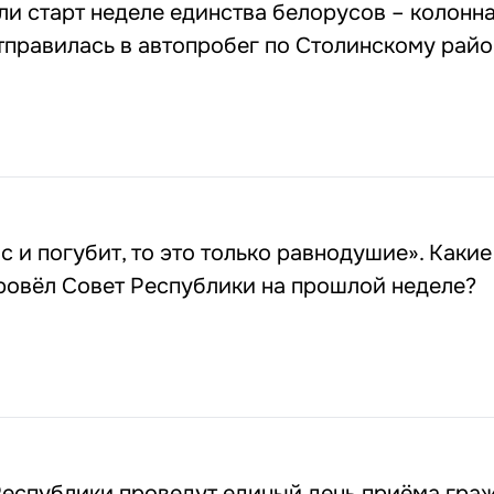
ли старт неделе единства белорусов – колонн
тправилась в автопробег по Столинскому райо
с и погубит, то это только равнодушие». Какие
ровёл Совет Республики на прошлой неделе?
Республики проведут единый день приёма граж