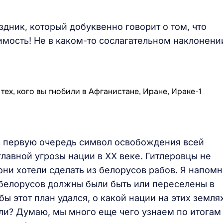
аздник, который добуквенно говорит о том, что
имость! Не в каком-то сослагательном наклонени
в первую очередь символ освобождения всей
главной угрозы нации в XX веке. Гитлеровцы не
 они хотели сделать из белорусов рабов. Я напом
 белорусов должны были быть или переселены в
бы этот план удался, о какой нации на этих земля
ли? Думаю, мы много еще чего узнаем по итогам