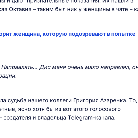
ы и дают признательные показания. Их нашли в
кая Октавия – таким был ник у женщины в чате – к
оворит женщина, которую подозревают в попытке
 Направлять… Дис меня очень мало направлял, он
рации.
ла судьба нашего коллеги Григория Азаренка. То,
тные, ясно хотя бы из вот этого голосового
создателя и владельца Telegram-канала.