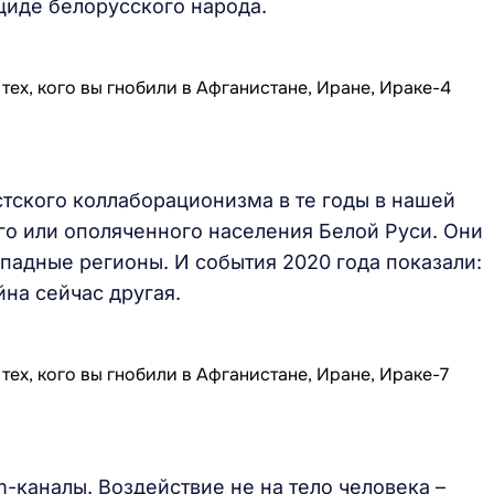
циде белорусского народа.
стского коллаборационизма в те годы в нашей
го или ополяченного населения Белой Руси. Они
ападные регионы. И события 2020 года показали:
йна сейчас другая.
m-каналы. Воздействие не на тело человека –