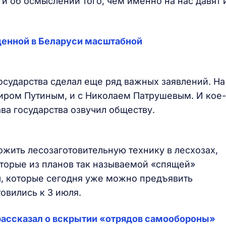
 и об осмыслении того, чем именно на нас давят 
денной в Беларуси масштабной
государства сделал еще ряд важных заявлений. На
иром Путиным, и с Николаем Патрушевым. И кое-
ва государства озвучил обществу.
ожить лесозаготовительную технику в лесхозах,
оторые из планов так называемой «спящей»
ы, которые сегодня уже можно предъявить
овились к 3 июля.
рассказал о вскрытии «отрядов самообороны»