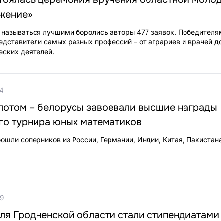
жение»
о называться лучшими боролись авторы 477 заявок. Победителя
едставители самых разных профессий – от аграриев и врачей д
еских деятелей.
04
олотом – белорусы завоевали высшие награды
о турнира юных математиков
ошли соперников из России, Германии, Индии, Китая, Пакистан
19
ля Гродненской области стали стипендиатами