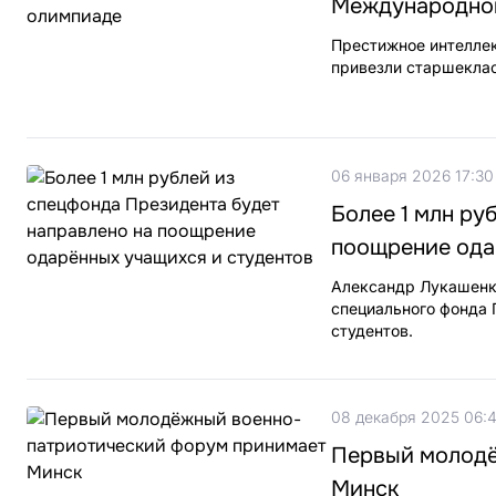
Международно
Престижное интеллек
привезли старшеклас
06 января 2026 17:30
Более 1 млн ру
поощрение ода
Александр Лукашенк
специального фонда 
студентов.
08 декабря 2025 06:4
Первый молодё
Минск