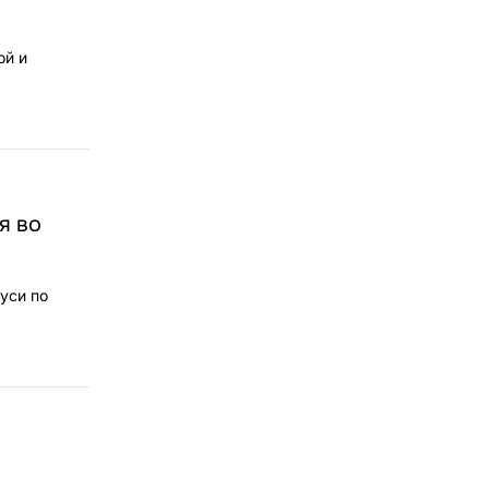
ой и
я во
уси по