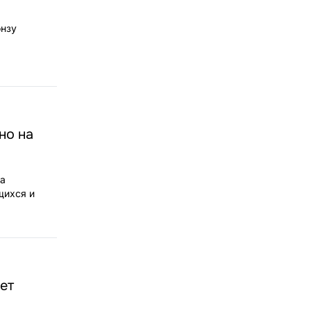
онзу
но на
та
щихся и
ет