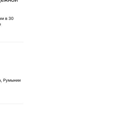
ми в 30
о
а, Румынии