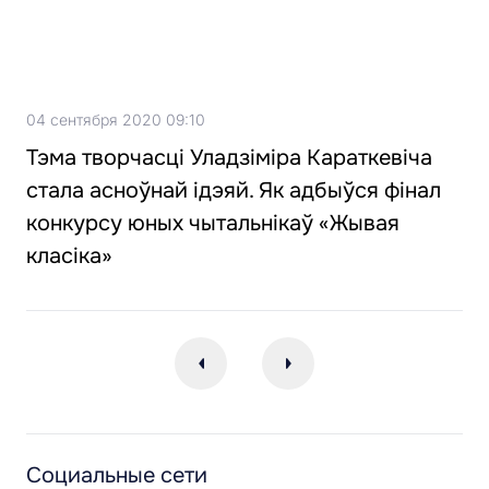
04 сентября 2020 09:10
Тэма творчасці Уладзіміра Караткевіча
стала асноўнай ідэяй. Як адбыўся фінал
конкурсу юных чытальнікаў «Жывая
класіка»
Социальные сети