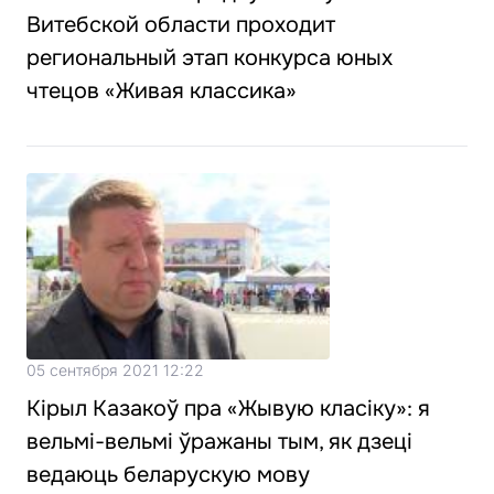
Витебской области проходит
региональный этап конкурса юных
чтецов «Живая классика»
05 сентября 2021 12:22
Кірыл Казакоў пра «Жывую класіку»: я
вельмі-вельмі ўражаны тым, як дзеці
ведаюць беларускую мову