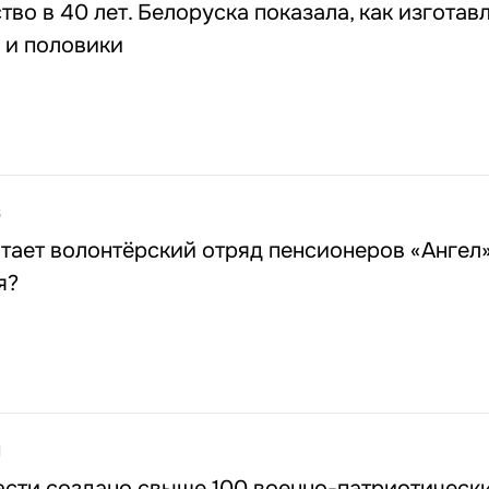
тво в 40 лет. Белоруска показала, как изготав
 и половики
3
тает волонтёрский отряд пенсионеров «Ангел»
я?
1
асти создано свыше 100 военно-патриотическ