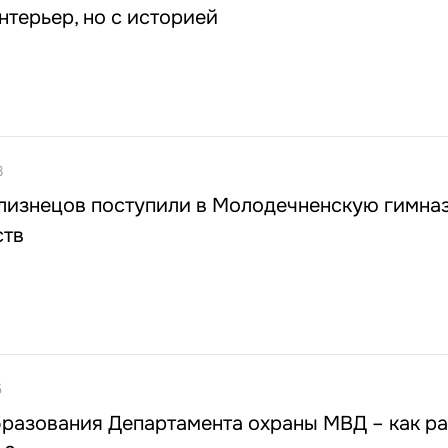
терьер, но с историей
8
близнецов поступили в Молодечненскую гимна
ств
5
образования Департамента охраны МВД – как р