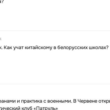
а?
4
. Как учат китайскому в белорусских школах?
ранами и практика с военными. В Червене отк
тический клуб «Патруль»