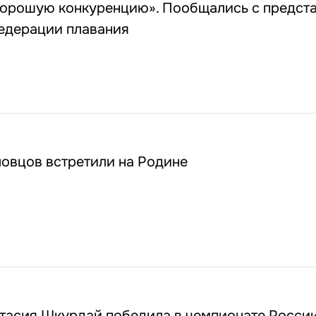
орошую конкуренцию». Пообщались с предст
едерации плавания
овцов встретили на Родине
стасия Шкурдай победила в чемпионате России