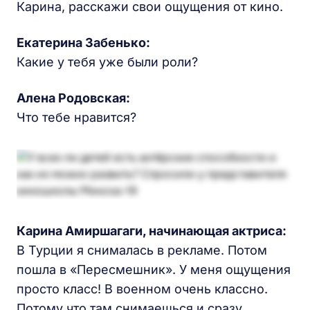
Карина, расскажи свои ощущения от кино.
Екатерина Забенько
:
Какие у тебя уже были роли?
Алена Родовская
:
Что тебе нравится?
Карина
Амиршагаги, начинающ
ая
актрис
а
:
В Турции я снималась в рекламе. Потом
пошла в «Пересмешник». У меня ощущения
просто класс! В военном очень классно.
Потому что там снимаешься и сразу