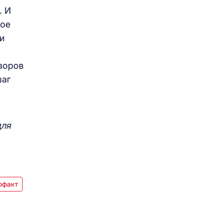
. И
кое
 и
воров
шаг
для
офакт