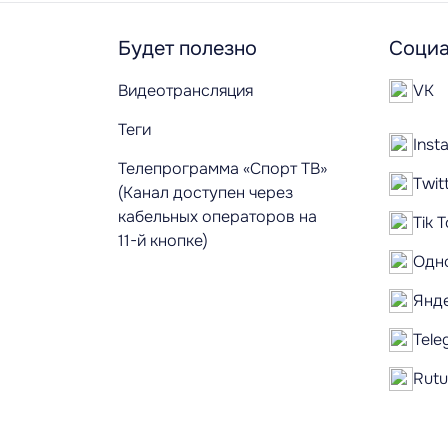
Будет полезно
Социа
Видеотрансляция
VK
Теги
Inst
Телепрограмма «Спорт ТВ»
Twit
(Канал доступен через
кабельных операторов на
Tik 
11-й кнопке)
Одн
Янд
Tele
Rut