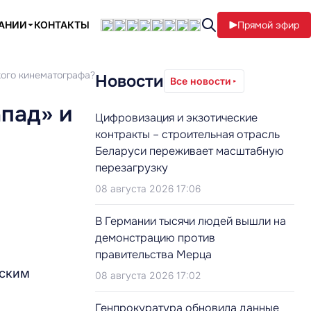
ПАНИИ
КОНТАКТЫ
Прямой эфир
кого кинематографа?
Новости
Все новости
апад» и
Цифровизация и экзотические
контракты – строительная отрасль
Беларуси переживает масштабную
перезагрузку
08 августа 2026 17:06
В Германии тысячи людей вышли на
демонстрацию против
и
правительства Мерца
жским
08 августа 2026 17:02
Генпрокуратура обновила данные