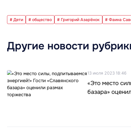
# Дети
# общество
# Григорий Азарёнок
# Фаина Сав
Другие новости рубрик
13 июля 2023 18:46
«Это место сил
базара» оцени