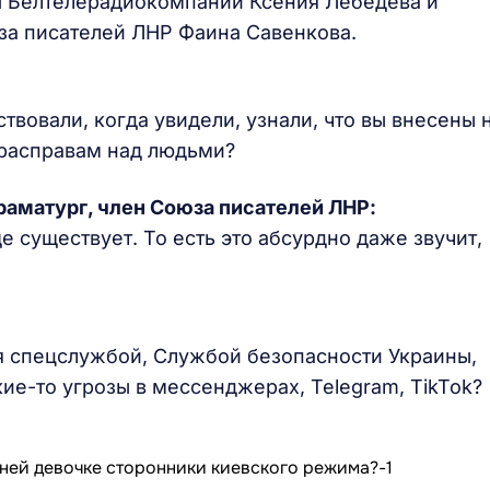
Н Белтелерадиокомпании Ксения Лебедева и
юза писателей ЛНР Фаина Савенкова.
ствовали, когда увидели, узнали, что вы внесены 
к расправам над людьми?
драматург, член Союза писателей ЛНР:
е существует. То есть это абсурдно даже звучит,
ся спецслужбой, Службой безопасности Украины,
кие-то угрозы в мессенджерах, Telegram, TikTok?