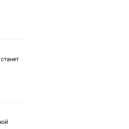
 станет
ной