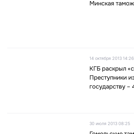
Минская таможн
14 октября 2013 14:26
КГБ раскрыл «с
Преступники и
государству – 
30 июля 2013 08:25
Гомельские там