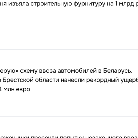
я изъяла строительную фурнитуру на 1 млрд 
ерую» схему ввоза автомобилей в Беларусь.
з Брестской области нанесли рекордный ущер
4 млн евро
оженники пресекли попытку незаконного ввоз