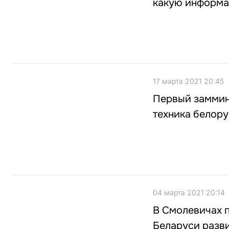
какую информа
17 марта 2021 20:45
Первый заммини
техника белор
04 марта 2021 20:14
В Смолевичах п
Беларуси разв