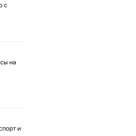
р с
усы на
спорт и