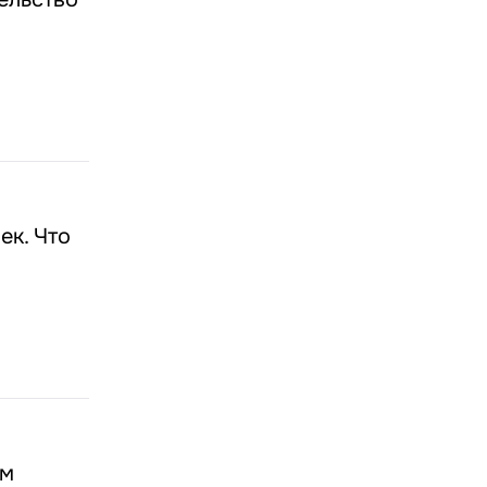
ек. Что
ом