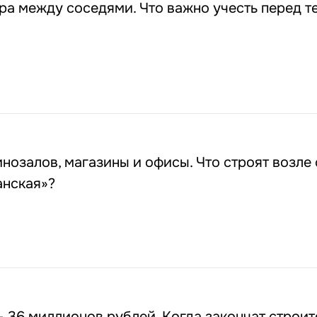
ра между соседями. Что важно учесть перед те
инозалов, магазины и офисы. Что строят возле
анская»?
– 36 миллионов рублей. Когда закончат строит