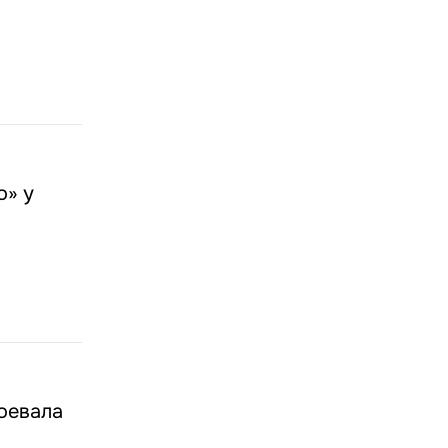
о» у
оевала