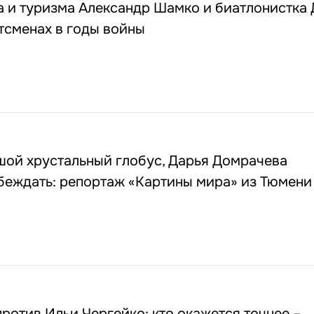
а и туризма Александр Шамко и биатлонистка 
тсменах в годы войны
шой хрустальный глобус, Дарья Домрачева
беждать: репортаж «Картины мира» из Тюмени
ротив Ильи Чергейко: кто окажется точнее –