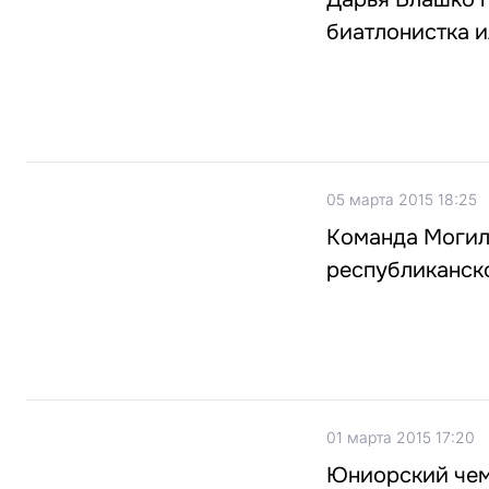
биатлонистка и
05 марта 2015 18:25
Команда Могил
республиканск
01 марта 2015 17:20
Юниорский чемп