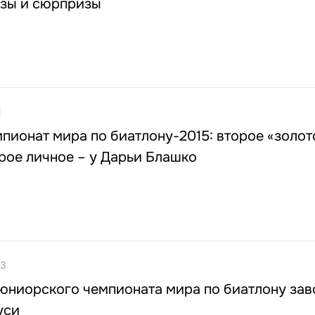
узы и сюрпризы
1
ионат мира по биатлону-2015: второе «золот
рое личное – у Дарьи Блашко
23
 юниорского чемпионата мира по биатлону зав
уси