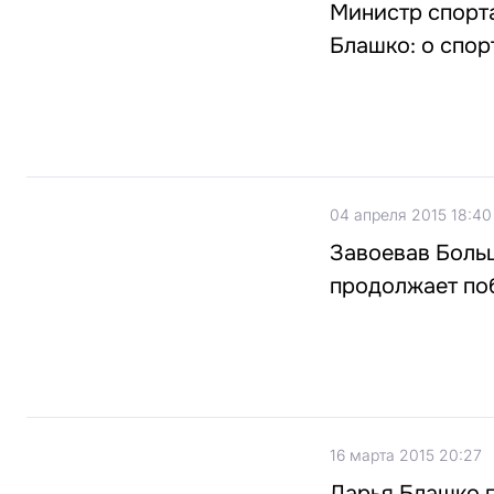
Министр спорт
Блашко: о спор
04 апреля 2015 18:40
Завоевав Боль
продолжает по
16 марта 2015 20:27
Дарья Блашко п