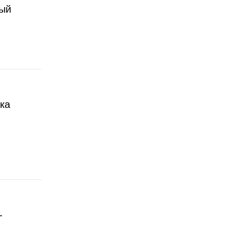
рый
ка
-