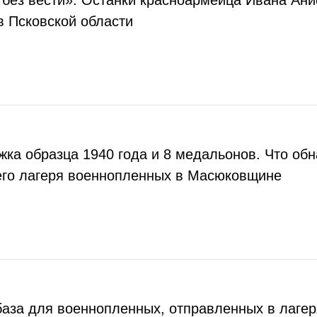
без вести». Останки красноармейца Ивана Ан
в Псковской области
ка образца 1940 года и 8 медальонов. Что об
его лагеря военнопленных в Масюковщине
аза для военнопленных, отправленных в лагер