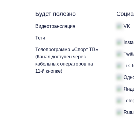
Будет полезно
Социа
Видеотрансляция
VK
Теги
Inst
Телепрограмма «Спорт ТВ»
Twitt
(Канал доступен через
кабельных операторов на
Tik 
11-й кнопке)
Одн
Янде
Tele
Rutu