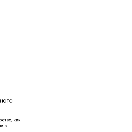
зного
рство, как
ок в