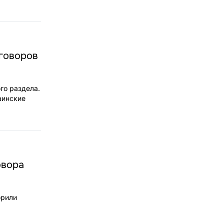
еговоров
го раздела.
аинские
овора
орили
.