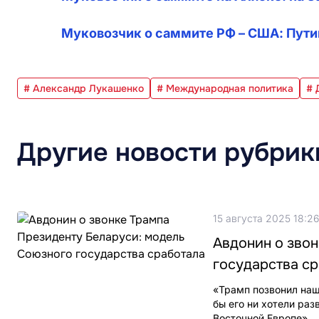
Муковозчик о саммите РФ – США: Путин
# Александр Лукашенко
# Международная политика
# 
Другие новости рубрик
15 августа 2025 18:26
Авдонин о зво
государства с
«Трамп позвонил наш
бы его ни хотели раз
Восточной Европе».