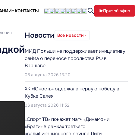
ПАНИИ
КОНТАКТЫ
Прямой эфир
вдонин
Новости
Все новости
адкой
МИД Польши не поддерживает инициативу
сейма о переносе посольства РФ в
Варшаве
06 августа 2026 13:20
ХК «Юность» одержала первую победу в
Кубке Салея
06 августа 2026 11:52
«Спорт ТВ» покажет матч «Динамо» и
«Браги» в рамках третьего
квалификационного раунда Лиги