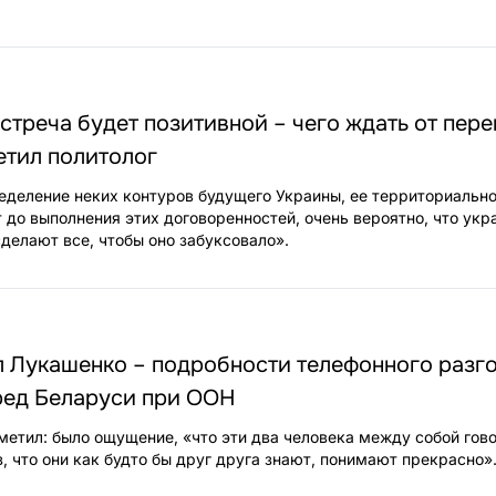
встреча будет позитивной – чего ждать от пер
етил политолог
деление неких контуров будущего Украины, ее территориально
 до выполнения этих договоренностей, очень вероятно, что укр
сделают все, чтобы оно забуксовало».
л Лукашенко – подробности телефонного разг
ред Беларуси при ООН
метил: было ощущение, «что эти два человека между собой гов
, что они как будто бы друг друга знают, понимают прекрасно»