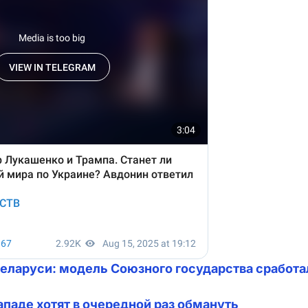
Беларуси: модель Союзного государства сработа
ападе хотят в очередной раз обмануть