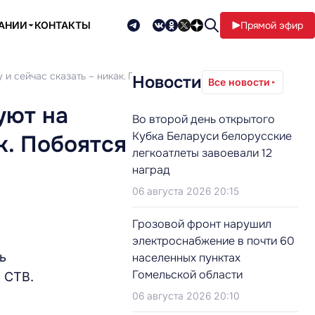
ПАНИИ
КОНТАКТЫ
Прямой эфир
 и сейчас сказать – никак. Побоятся
Новости
Все новости
уют на
Во второй день открытого
Кубка Беларуси белорусские
к. Побоятся
легкоатлеты завоевали 12
наград
06 августа 2026 20:15
Грозовой фронт нарушил
электроснабжение в почти 60
ь
населенных пунктах
Гомельской области
 СТВ.
06 августа 2026 20:10