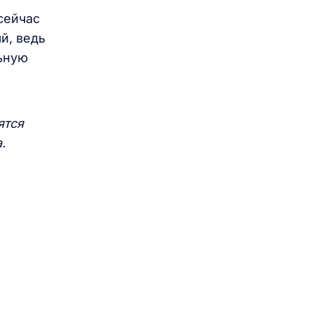
сейчас
й, ведь
ьную
ятся
.