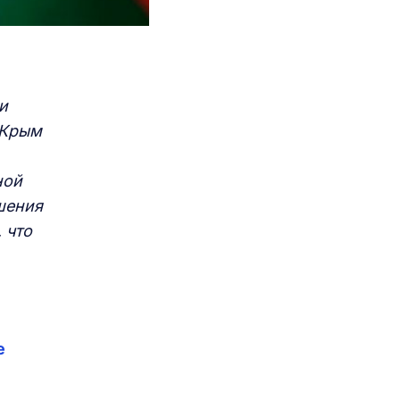
и
 Крым
ной
шения
 что
е