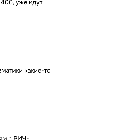
400, уже идут
евматики какие-то
ям с ВИЧ-