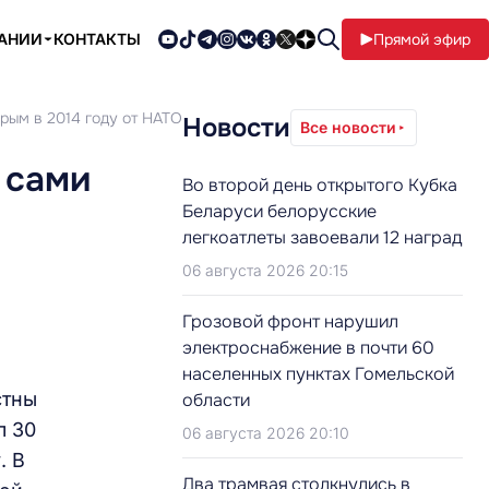
ПАНИИ
КОНТАКТЫ
Прямой эфир
рым в 2014 году от НАТО
Новости
Все новости
 сами
Во второй день открытого Кубка
Беларуси белорусские
легкоатлеты завоевали 12 наград
06 августа 2026 20:15
Грозовой фронт нарушил
электроснабжение в почти 60
населенных пунктах Гомельской
стны
области
л 30
06 августа 2026 20:10
. В
Два трамвая столкнулись в