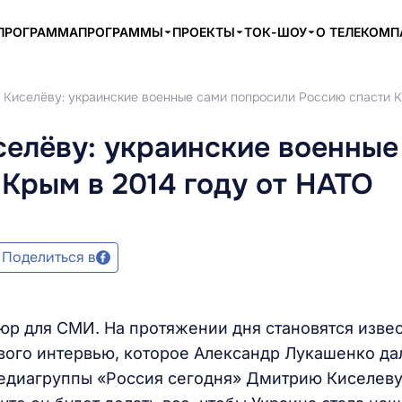
ПРОГРАММА
ПРОГРАММЫ
ПРОЕКТЫ
ТОК-ШОУ
О ТЕЛЕКОМ
 Киселёву: украинские военные сами попросили Россию спасти К
селёву: украинские военные
Крым в 2014 году от НАТО
Поделиться в
юр для СМИ. На протяжении дня становятся изве
вого интервью, которое Александр Лукашенко да
едиагруппы «Россия сегодня» Дмитрию Киселеву