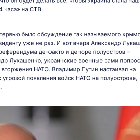
что он будет делать все, чтобы Украина стала наш
4 часа» на СТВ.
нтервью было обсуждение так называемого крым
зиденту уже не раз. И вот вчера Александр Лука
 референдума де-факто и де-юре полуостров –
андр Лукашенко, украинские военные сами попро
т вторжения НАТО. Владимир Путин настаивал на
угрозой появления войск НАТО на полуострове,
м.