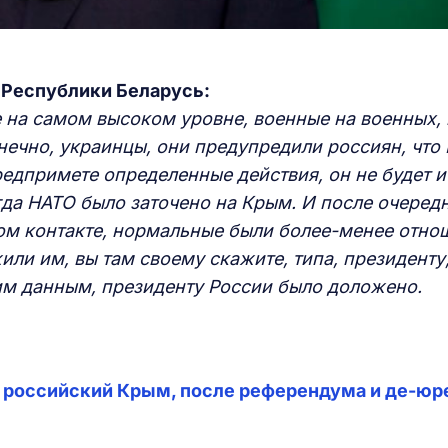
 Республики Беларусь:
е на самом высоком уровне, военные на военных,
ечно, украинцы, они предупредили россиян, что
предпримете определенны
е
действи
я
, он не будет и
гда НАТО было заточено на Крым. И после очеред
ном контакте, нормальные были
более-менее
отно
или им, вы там своему скажите, типа, президенту,
им данным, президенту России было доложено.
о российский Крым, после референдума и де-юр