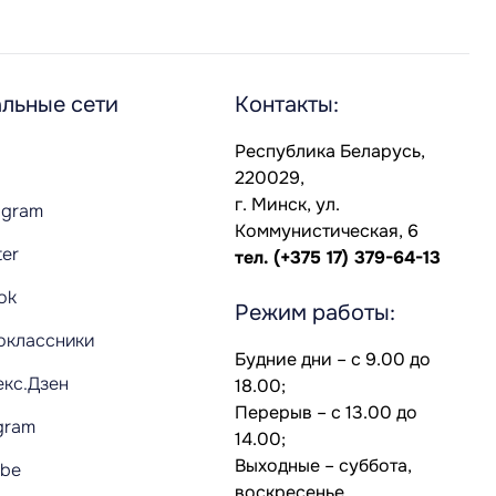
льные сети
Контакты:
Республика Беларусь,
220029,
г. Минск, ул.
agram
Коммунистическая, 6
ter
тел.
(+375 17) 379-64-13
Tok
Режим работы:
оклассники
Будние дни – с 9.00 до
екс.Дзен
18.00;
Перерыв – с 13.00 до
gram
14.00;
Выходные – суббота,
ube
воскресенье.