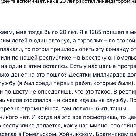
аем, мне тогда было 20 лет. Я в 1985 пришел в 
узим детей в один автобус, а взрослых – во второй
аплакали, то потом пришлось опять эту команду о
озили по нашей республике – в Брестскую, Гомель
 на один с этим остались. Есть у нас целые прогр
лько денег на это пошло? Десятки миллиардов до
ужбу (я был среди первых ребят, которые были).
и по цвету не определишь, что это такое. В респ
ь часов отоспался – и снова идешь на службу. П
 деревня огромнейшая, там должны быть танцы,
никого нет. И когда на это все посмотришь, то це
в республике делается, как у нас мирно, спокойно
всегда в Гомельском, Хойникском, Брагинском р