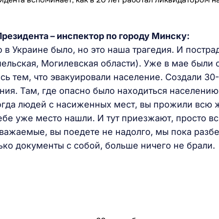
резидента – инспектор по городу Минску:
о в Украине было, но это наша трагедия. И постра
ельская, Могилевская области). Уже в мае были 
ь тем, что эвакуировали население. Создали 30-
ния. Там, где опасно было находиться населению
когда людей с насиженных мест, вы прожили всю 
ебе уже место нашли. И тут приезжают, просто в
«Уважаемые, вы поедете не надолго, мы пока разб
ько документы с собой, больше ничего не брали.