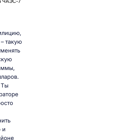
милицию,
 – такую
тменять
скую
аммы,
лларов.
 Ты
ираторе
росто
нить
 и
айоне