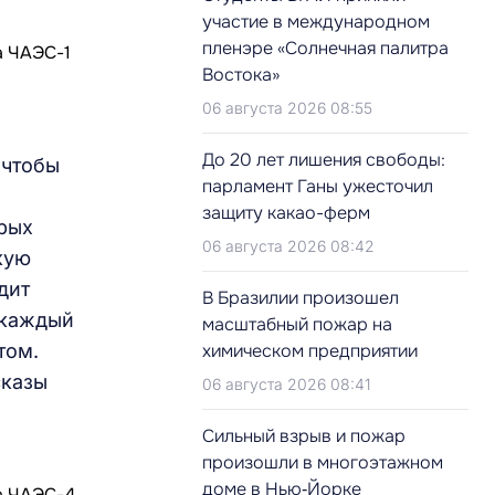
участие в международном
пленэре «Солнечная палитра
Востока»
06 августа 2026 08:55
До 20 лет лишения свободы:
 чтобы
парламент Ганы ужесточил
защиту какао-ферм
орых
06 августа 2026 08:42
кую
дит
В Бразилии произошел
 каждый
масштабный пожар на
том.
химическом предприятии
сказы
06 августа 2026 08:41
Сильный взрыв и пожар
произошли в многоэтажном
доме в Нью‑Йорке