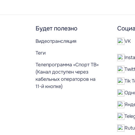
Будет полезно
Социа
Видеотрансляция
VK
Теги
Inst
Телепрограмма «Спорт ТВ»
Twit
(Канал доступен через
кабельных операторов на
Tik 
11-й кнопке)
Одн
Янд
Tele
Rut