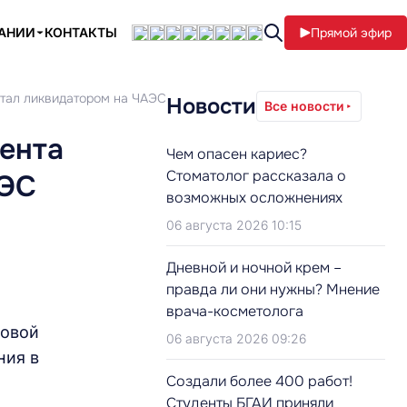
ПАНИИ
КОНТАКТЫ
Прямой эфир
отал ликвидатором на ЧАЭС
Новости
Все новости
ента
Чем опасен кариес?
Стоматолог рассказала о
АЭС
возможных осложнениях
06 августа 2026 10:15
Дневной и ночной крем –
правда ли они нужны? Мнение
врача-косметолога
ровой
06 августа 2026 09:26
ния в
Создали более 400 работ!
Студенты БГАИ приняли