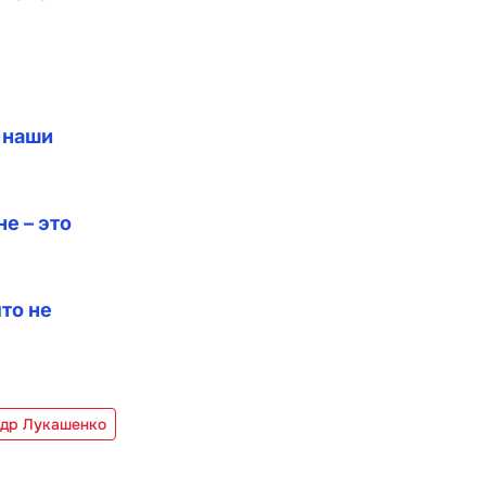
 наши
е – это
то не
ндр Лукашенко