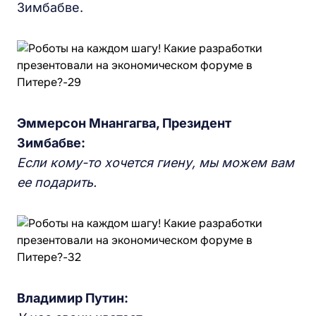
Зимбабве.
Эммерсон Мнангагва,
П
резидент
Зимбабве:
Если кому-то хочется
гиену, мы можем
в
ам
е
е
подарить.
Владимир Путин: