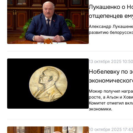
Лукашенко о Но
отщепенцев ему
Александр Лукашенк
развитию белорусск
13 октября 2025 10:5
Нобелевку по э
экономическог
Мокир получил награ
росте, а Агьон и Хов
Комитет отметил вкл
экономики.
10 октября 2025 17:4