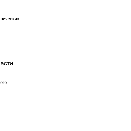
анических
ласти
ого