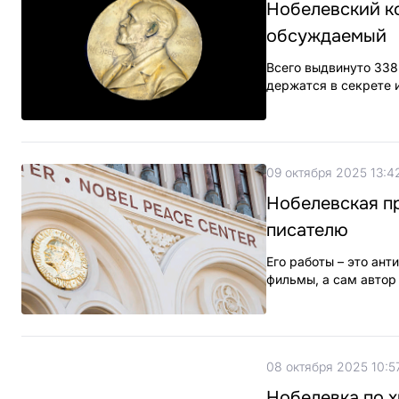
Нобелевский ко
обсуждаемый
Всего выдвинуто 338
держатся в секрете и
09 октября 2025 13:4
Нобелевская п
писателю
Его работы – это ан
фильмы, а сам автор
08 октября 2025 10:5
Нобелевка по х