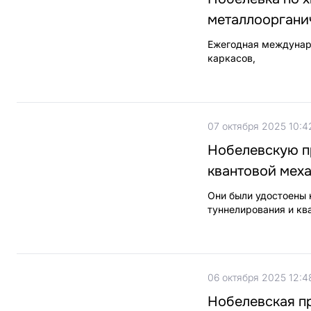
металлооргани
Ежегодная междунар
каркасов,
07 октября 2025 10:4
Нобелевскую п
квантовой мех
Они были удостоены 
туннелирования и кв
06 октября 2025 12:4
Нобелевская п