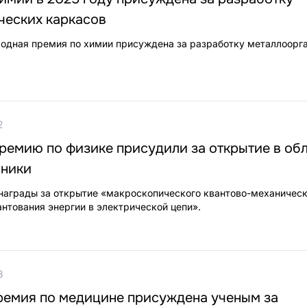
ческих каркасов
одная премия по химии присуждена за разработку металлоорг
2
ремию по физике присудили за открытие в об
аники
награды за открытие «макроскопического квантово-механическ
антования энергии в электрической цепи».
8
ремия по медицине присуждена ученым за