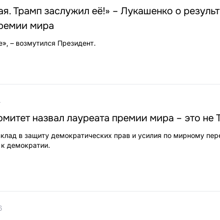
ая. Трамп заслужил её!» – Лукашенко о результ
ремии мира
», – возмутился Президент.
4
митет назвал лауреата премии мира – это не 
вклад в защиту демократических прав и усилия по мирному пер
 к демократии.
6