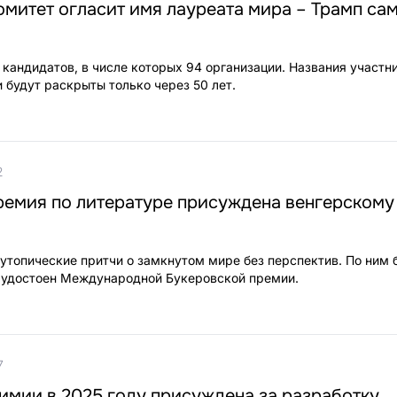
митет огласит имя лауреата мира – Трамп са
 кандидатов, в числе которых 94 организации. Названия участн
 будут раскрыты только через 50 лет.
2
ремия по литературе присуждена венгерскому
тиутопические притчи о замкнутом мире без перспектив. По ним 
 удостоен Международной Букеровской премии.
7
имии в 2025 году присуждена за разработку