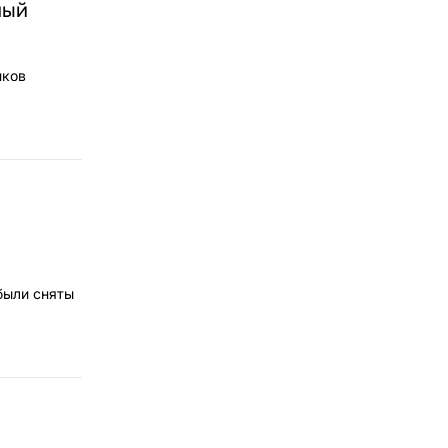
мый
иков
были сняты