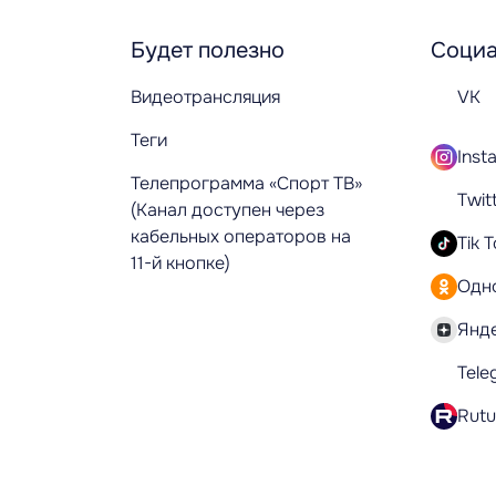
Будет полезно
Социа
Видеотрансляция
VK
Теги
Inst
Телепрограмма «Спорт ТВ»
Twit
(Канал доступен через
кабельных операторов на
Tik 
11-й кнопке)
Одн
Янд
Tele
Rut