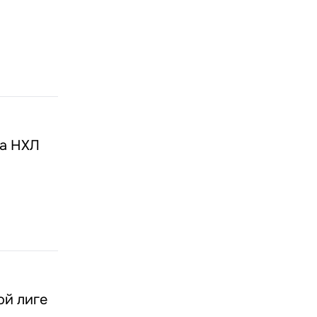
та НХЛ
ой лиге