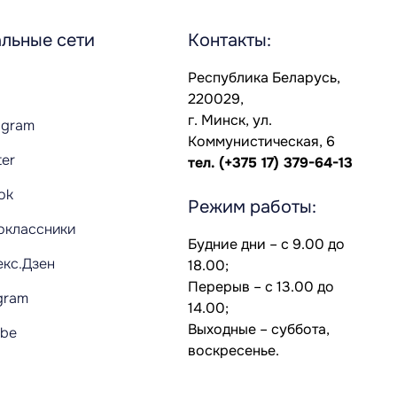
льные сети
Контакты:
Республика Беларусь,
220029,
г. Минск, ул.
agram
Коммунистическая, 6
ter
тел.
(+375 17) 379-64-13
Tok
Режим работы:
оклассники
Будние дни – с 9.00 до
екс.Дзен
18.00;
Перерыв – с 13.00 до
gram
14.00;
Выходные – суббота,
ube
воскресенье.