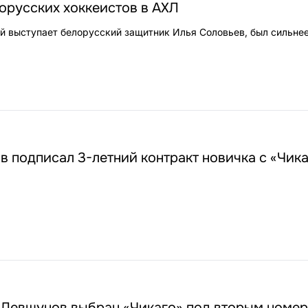
орусских хоккеистов в АХЛ
ый выступает белорусский защитник Илья Соловьев, был сильне
 подписал 3-летний контракт новичка с «Чик
 Левшунов выбран «Чикаго» под вторым номер