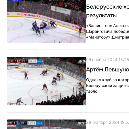
Белорусские хо
результаты
«Вашингтон» Алексея
Шаранговича победил
«Манитобу» Дмитрия
09 ноября 2024 18:25
Артём Левшуно
Однако клуб за кото
Белорусский защитни
табло.
28 октября 2024 19:5