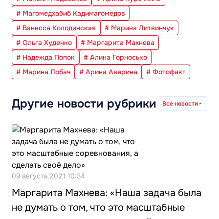
# Магомедхабиб Кадимагомедов
# Ванесса Колодинская
# Марина Литвинчук
# Ольга Худенко
# Маргарита Махнева
# Надежда Попок
# Алина Горносько
# Марина Лобач
# Арина Аверина
# Фотофакт
Другие новости рубрики
Все новости
09 августа 2021 10:34
Маргарита Махнева: «Наша задача была
не думать о том, что это масштабные