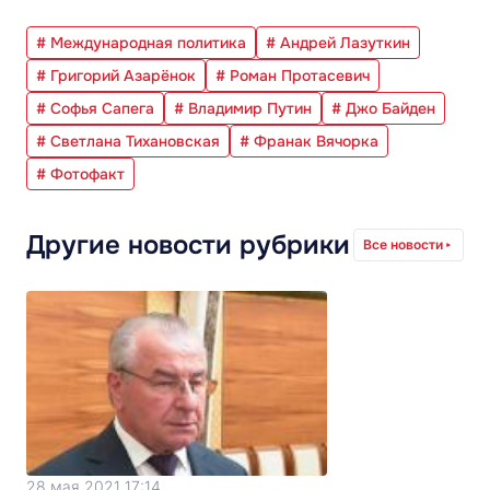
# Международная политика
# Андрей Лазуткин
# Григорий Азарёнок
# Роман Протасевич
# Софья Сапега
# Владимир Путин
# Джо Байден
# Светлана Тихановская
# Франак Вячорка
# Фотофакт
Другие новости рубрики
Все новости
28 мая 2021 17:14