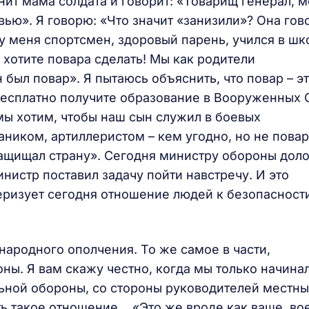
нит мама солдата и говорит: «Товарищ генерал, 
ью». Я говорю: «Что значит «занизили»? Она гов
 у меня спортсмен, здоровый парень, учился в шк
 хотите повара сделать! Мы как родители
 был повар». Я пытаюсь объяснить, что повар – э
бесплатно получите образование в Вооруженных 
 мы хотим, чтобы наш сын служил в боевых
ником, артиллеристом – кем угодно, но не пова
 защищал страну». Сегодня министру обороны дол
инистр поставил задачу пойти навстречу. И это
ризует сегодня отношение людей к безопасности
народного ополчения. То же самое в части,
ы. Я вам скажу честно, когда мы только начина
ьной обороны, со стороны руководителей местны
ь такое отношение… «Это же вроде как ваше, во