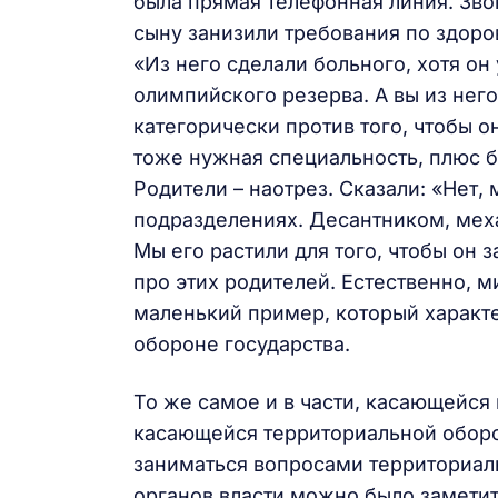
была прямая телефонная линия. Зво
сыну занизили требования по здоров
«Из него сделали больного, хотя он
олимпийского резерва. А вы из него
категорически против того, чтобы он
тоже нужная специальность, плюс 
Родители – наотрез. Сказали: «Нет,
подразделениях. Десантником, меха
Мы его растили для того, чтобы он
про этих родителей. Естественно, м
маленький пример, который характе
обороне государства.
То же самое и в части, касающейся 
касающейся территориальной оборон
заниматься вопросами территориал
органов власти можно было заметит