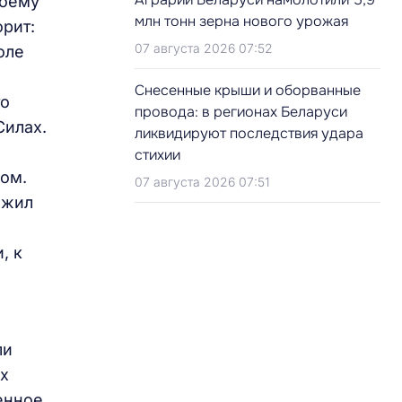
моему
млн тонн зерна нового урожая
орит:
07 августа 2026 07:52
оле
Снесенные крыши и оборванные
то
провода: в регионах Беларуси
Силах.
ликвидируют последствия удара
стихии
ром.
07 августа 2026 07:51
ожил
, к
ли
х
енное,