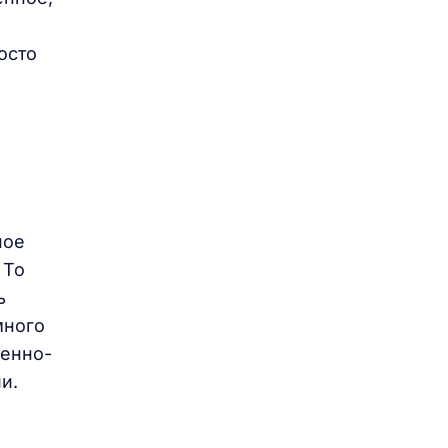
осто
ное
 То
ь
много
оенно-
и.