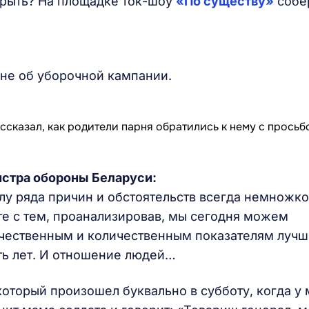
зарыть? На площадке ток-шоу
«По существу»
собе
с не об уборочной кампании.
стра обороны Беларуси:
илу ряда причин и обстоятельств всегда немножко
те с тем, проанализировав, мы сегодня можем
качественным и количественным показателям луч
ть лет. И отношение людей…
который произошел буквально в субботу, когда у