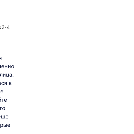
я
шенно
лица.
еся в
ие
йте
го
еще
орые