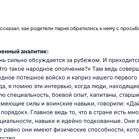
оенный аналитик:
чень сильно обсуждается за рубежом. И приходитс
Что такое народное ополчение?» Там ведь совер
едное потешное войско и каприз нашего первого 
да, я помню эти интервью, когда люди, находящи
ую специальность, боевой опыт, капитаны, старш
 имеющие силы и воинские навыки, говорили: «Да
порядок». Главное ведь то, что в стране есть мно
циальности, навыки и идейно подкованные. Они 
е равно они имеют физические способности, кот
рство.