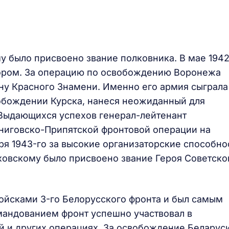
 было присвоено звание полковника. В мае 1942
йором. За операцию по освобождению Воронежа
ну Красного Знамени. Именно его армия сыграла
бождении Курска, нанеся неожиданный для
 Выдающихся успехов генерал-лейтенант
ниговско-Припятской фронтовой операции на
бря 1943-го за высокие организаторские способно
овскому было присвоено звание Героя Советско
войсками 3-го Белорусского фронта и был самым
мандованием фронт успешно участвовал в
й и других операциях. За освобождение Беларус