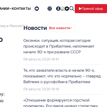
ПАНИИ
КОНТАКТЫ
Прямой эфир
улиц в Минске?
Новости
Все новости
о
Оксенюк: ситуация, которая сегодня
происходит в Прибалтике, напоминает
начало 90-х при развале СССР
09 августа 2026 19:41
Те, кто захватили власть в начале 90-х,
показывают, что это нормально – главред
Baltnews о русофобии в Прибалтике
09 августа 2026 19:19
у:
«Отношение формируется горсткой
во
политиков». Росликов назвал статистику