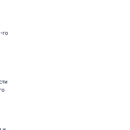
-го
сти
го
и и