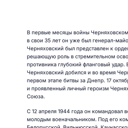
В первые месяцы войны Черняховскому
в свои 35 лет он уже был генерал-ма
Черняховский был представлен к орде
решающую роль в стремительном осво
противника глубокий фланговый удар.
Черняховский добился и во время Чер
первом этапе битвы за Днепр. 17 октя
и проявленный личный героизм Чернях
Союза.
С 12 апреля 1944 года он командовал 
молодым военачальником. Под его ко
Белорусской, Вильнюсской, Каунасско