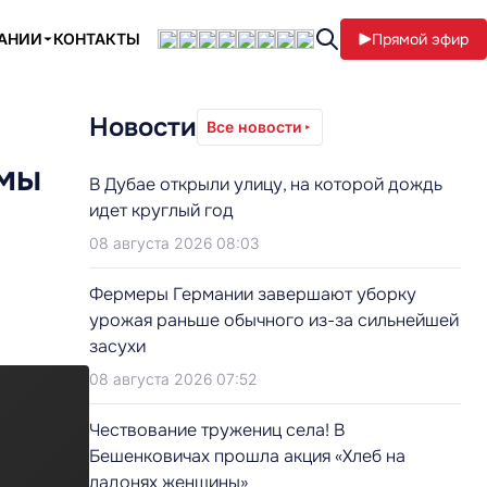
ПАНИИ
КОНТАКТЫ
Прямой эфир
Новости
Все новости
 мы
В Дубае открыли улицу, на которой дождь
идет круглый год
08 августа 2026 08:03
Фермеры Германии завершают уборку
урожая раньше обычного из-за сильнейшей
засухи
08 августа 2026 07:52
Чествование тружениц села! В
Бешенковичах прошла акция «Хлеб на
ладонях женщины»