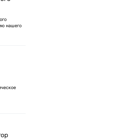
ого
ию нашего
ическое
тор