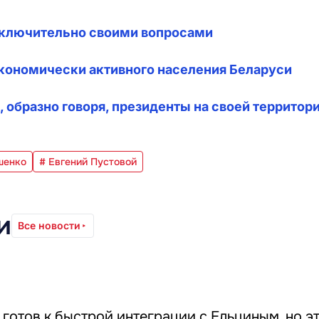
сключительно своими вопросами
экономически активного населения Беларуси
образно говоря, президенты на своей территор
шенко
# Евгений Пустовой
и
Все новости
готов к быстрой интеграции с Ельциным, но э