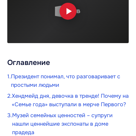
Оглавление
Президент понимал, что разговаривает с
простыми людьми
Хендмейд дня, девочка в тренде! Почему на
«Семье года» выступали в мерче Первого?
Музей семейных ценностей – супруги
нашли ценнейшие экспонаты в доме
прадеда