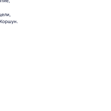
ятие,
цели,
 Коршун.