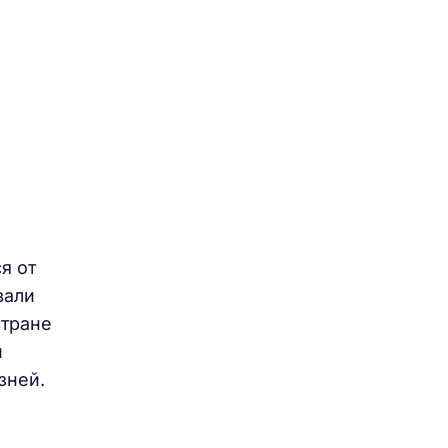
я от
вали
стране
и
зней.