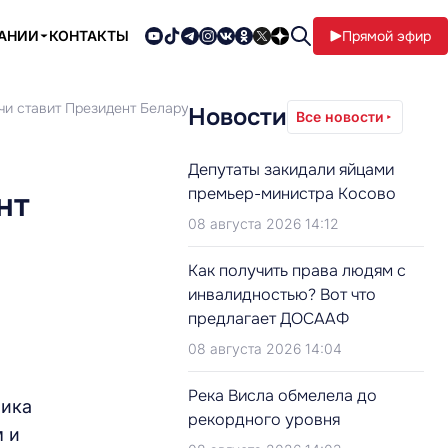
ПАНИИ
КОНТАКТЫ
Прямой эфир
ачи ставит Президент Беларуси перед учёными
Новости
Все новости
Депутаты закидали яйцами
премьер-министра Косово
нт
08 августа 2026 14:12
Как получить права людям с
инвалидностью? Вот что
предлагает ДОСААФ
08 августа 2026 14:04
Река Висла обмелела до
ника
рекордного уровня
м и