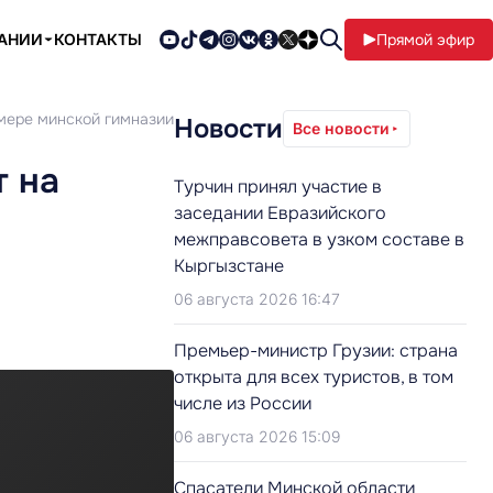
ПАНИИ
КОНТАКТЫ
Прямой эфир
имере минской гимназии
Новости
Все новости
т на
Турчин принял участие в
заседании Евразийского
межправсовета в узком составе в
Кыргызстане
06 августа 2026 16:47
Премьер-министр Грузии: страна
открыта для всех туристов, в том
числе из России
06 августа 2026 15:09
Cпасатели Минской области