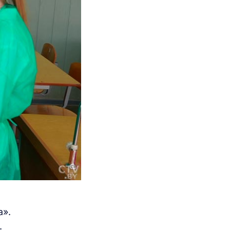
а».
.