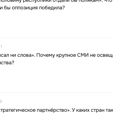
половину республики отдали бы полякам». Что
ли бы оппозиция победила?
21
писал ни слова». Почему крупное СМИ не освещ
нства?
3
тратегическое партнёрство». У каких стран та