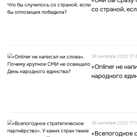
«Они бы сразу 
со страной, ес
19 сентября 2022 17:
«Onliner не на
народного еди
19 сентября 2022 17:1
«Всепогодное с