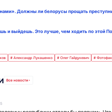
нами». Должны ли белорусы прощать преступни
шь и выйдешь. Это лучше, чем ходить по этой П
ков
# Александр Лукашенко
# Олег Гайдукевич
# Фотофак
и
Все новости
35