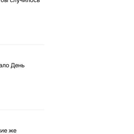
 бы случилось
ало День
кие же