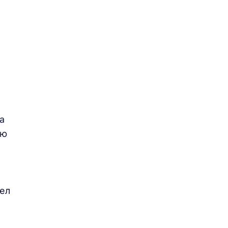
а
ую
ел