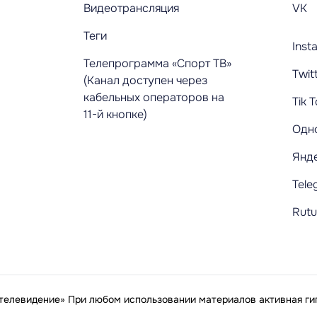
Видеотрансляция
VK
Теги
Inst
Телепрограмма «Спорт ТВ»
Twit
(Канал доступен через
кабельных операторов на
Tik 
11-й кнопке)
Одн
Янд
Tele
Rut
елевидение» При любом использовании материалов активная гип