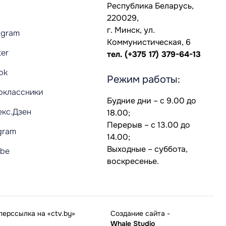
Республика Беларусь,
220029,
г. Минск, ул.
agram
Коммунистическая, 6
ter
тел.
(+375 17) 379-64-13
Tok
Режим работы:
оклассники
Будние дни – с 9.00 до
екс.Дзен
18.00;
Перерыв – с 13.00 до
gram
14.00;
Выходные – суббота,
ube
воскресенье.
ерссылка на «ctv.by»
Создание сайта
-
Whale Studio