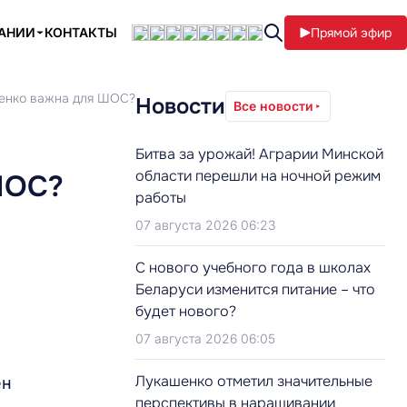
ПАНИИ
КОНТАКТЫ
Прямой эфир
шенко важна для ШОС?
Новости
Все новости
Битва за урожай! Аграрии Минской
области перешли на ночной режим
ШОС?
работы
07 августа 2026 06:23
С нового учебного года в школах
Беларуси изменится питание – что
будет нового?
07 августа 2026 06:05
Лукашенко отметил значительные
ен
перспективы в наращивании