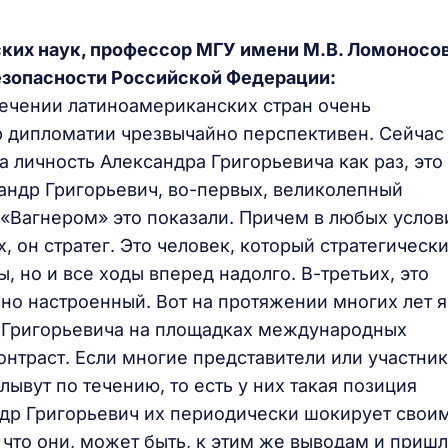
ких наук, профессор МГУ имени М.В. Ломоносов
безопасности Российской Федерации:
лечении латиноамериканских стран очень
р дипломатии чрезвычайно перспективен. Сейчас
а личность Александра Григорьевича как раз, это
андр Григорьевич, во-первых, великолепный
«Вагнером» это показали. Причем в любых услов
, он стратег. Это человек, который стратегическ
, но и все ходы вперед надолго. В-третьих, это
ьно настроенный. Вот на протяжении многих лет я
 Григорьевича на площадках международных
онтраст. Если многие представители или участни
ывут по течению, то есть у них такая позиция
ндр Григорьевич их периодически шокирует свои
 что они, может быть, к этим же выводам и приш