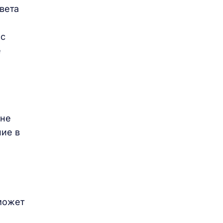
вета
 с
е
о
 не
ние в
может