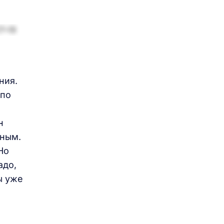
ния.
 по
н
тным.
Но
адо,
ы уже