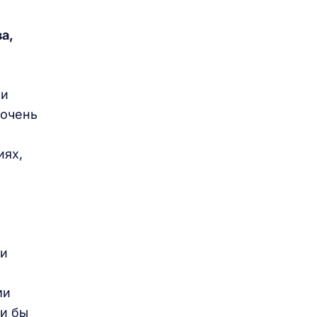
а,
 и
 очень
иях,
и
ки
ми
ли бы