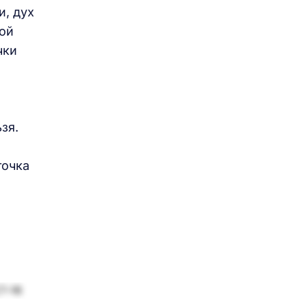
и, дух
кой
чки
зя.
точка