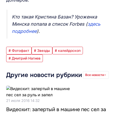
Кто такая Кристина Базан? Уроженка
Минска попала в список Forbes (
здесь
подробнее
).
# Фотофакт
# Звезды
# калейдоскоп
# Дмитрий Нагиев
Другие новости рубрики
Все новости
21 июля 2016 14:32
Видеохит: запертый в машине пес сел за