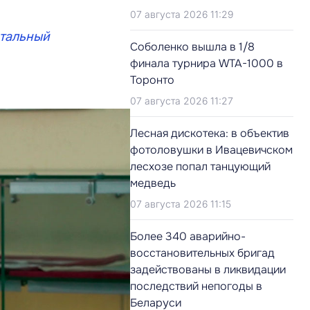
07 августа 2026 11:29
тальный
Соболенко вышла в 1/8
финала турнира WTA-1000 в
Торонто
07 августа 2026 11:27
Лесная дискотека: в объектив
фотоловушки в Ивацевичском
лесхозе попал танцующий
медведь
07 августа 2026 11:15
Более 340 аварийно-
восстановительных бригад
задействованы в ликвидации
последствий непогоды в
Беларуси