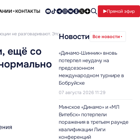
ПАНИИ
КОНТАКТЫ
Прямой эфир
юции не разговаривают. Это нормально разве?
Новости
Все новости
, ещё со
«Динамо‑Шинник» вновь
потерпел неудачу на
 нормально
предсезонном
международном турнире в
Бобруйске
07 августа 2026 11:29
Минское «Динамо» и «МЛ
Витебск» потерпели
поражения в третьем раунде
вения
квалификации Лиги
конференций