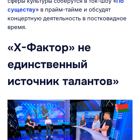
сферы культуры соберутся в ток-шоу «
По
существу
» в прайм-тайме и обсудят
концертную деятельность в постковидное
время.
«X-Фактор» не
единственный
источник талантов»