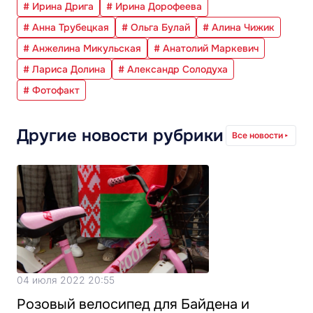
# Ирина Дрига
# Ирина Дорофеева
# Анна Трубецкая
# Ольга Булай
# Алина Чижик
# Анжелина Микульская
# Анатолий Маркевич
# Лариса Долина
# Александр Солодуха
# Фотофакт
Другие новости рубрики
Все новости
04 июля 2022 20:55
Розовый велосипед для Байдена и