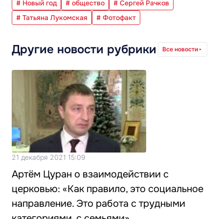
# Новый год
# общество
# Сергей Рачков
# Татьяна Лукомская
# Фотофакт
Другие новости рубрики
Все новости
21 декабря 2021 15:09
Артём Цуран о взаимодействии с
церковью: «Как правило, это социальное
направление. Это работа с трудными
категориями, с семьями»