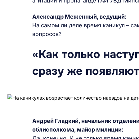
агитации и пропаганде ГАИ УВД Минс
Александр Меженный, ведущий:
На самом ли деле время каникул – с
вопросов?
«Как только насту
сразу же появляют
Андрей Гладкий, начальник отделени
облисполкома, майор милиции:
Да, конечно. И не только время каник