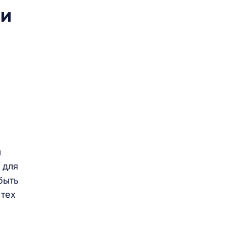
 и
ы
 для
быть
 тех