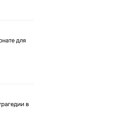
рнате для
трагедии в