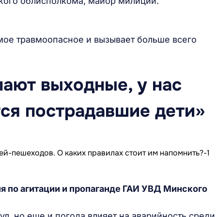
кого облисполкома, майор милиции.
амое травмоопасное и вызывает больше всего
пают выходные, у нас
ся пострадавшие дети»
я по агитации и пропаганде ГАИ УВД Минского
ул, но еще и погода влияет на аварийность среди