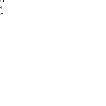
та
й
ас