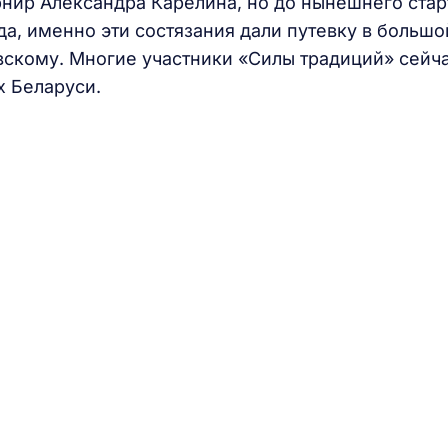
нир Александра Карелина, но до нынешнего стар
да, именно эти состязания дали путевку в большо
скому. Многие участники «Силы традиций» сейч
х Беларуси.