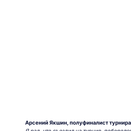
Арсений Якшин, полуфиналист турнира
Я рад, что съездил на турнир, поборолс