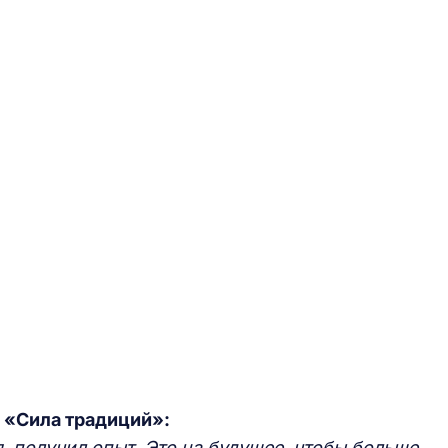
 «Сила традиций»:
я, получил опыт. Это на будущее, чтобы больше