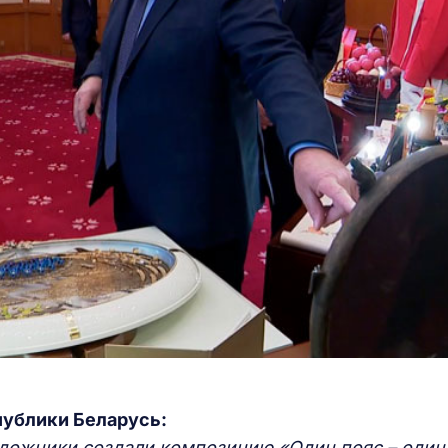
публики Беларусь:
художники создали композицию «Один пояс – один