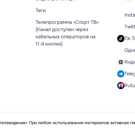
Теги
Inst
Телепрограмма «Спорт ТВ»
Twit
(Канал доступен через
кабельных операторов на
Tik 
11-й кнопке)
Одн
Янд
Tele
Rut
елевидение» При любом использовании материалов активная гип