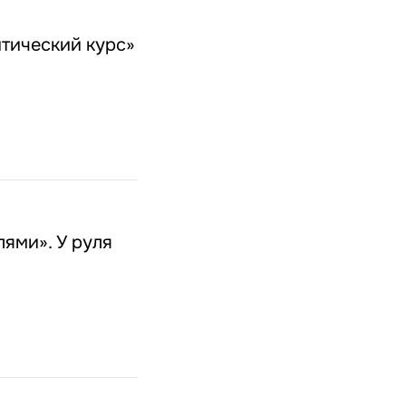
итический курс»
лями». У руля