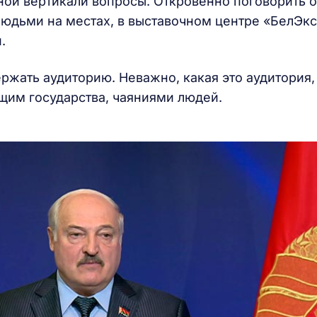
ной вертикали вопросы. Откровенно поговорить о
людьми на местах, в выставочном центре «БелЭк
й.
ржать аудиторию. Неважно, какая это аудитория,
ущим государства, чаяниями людей.