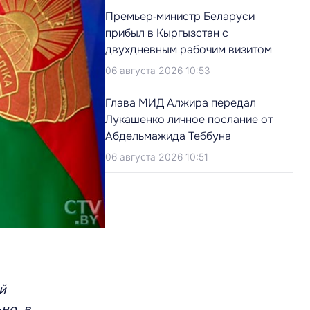
Премьер‑министр Беларуси
прибыл в Кыргызстан с
двухдневным рабочим визитом
06 августа 2026 10:53
Глава МИД Алжира передал
Лукашенко личное послание от
Абдельмажида Теббуна
06 августа 2026 10:51
й
но, в