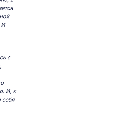
вятся
тной
 И
сь с
,
но
. И, к
 себя