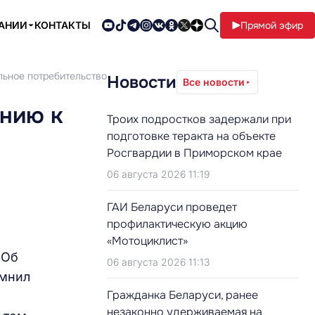
ПАНИИ
КОНТАКТЫ
Прямой эфир
льное потребительство
Новости
Все новости
ению к
Троих подростков задержали при
подготовке теракта на объекте
Росгвардии в Приморском крае
06 августа 2026 11:19
ГАИ Беларуси проведет
профилактическую акцию
«Мотоциклист»
 Об
06 августа 2026 11:13
омнил
Гражданка Беларуси, ранее
незаконно удерживаемая на