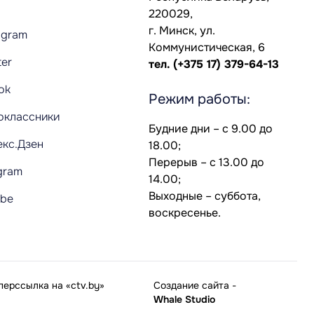
220029,
г. Минск, ул.
agram
Коммунистическая, 6
ter
тел.
(+375 17) 379-64-13
Tok
Режим работы:
оклассники
Будние дни – с 9.00 до
екс.Дзен
18.00;
Перерыв – с 13.00 до
gram
14.00;
Выходные – суббота,
ube
воскресенье.
ерссылка на «ctv.by»
Создание сайта
-
Whale Studio