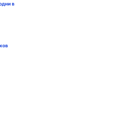
одни в
ков