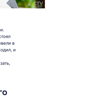
и.
стоял
евели в
одил, и
зать,
го