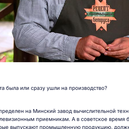
та была или сразу ушли на производство?
спределен на Минский завод вычислительной техн
елевизионным приемникам. А в советское время 
торые выпускают промышленную продукцию, долж