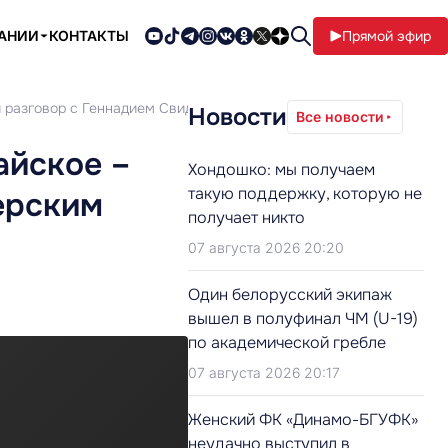
ПАНИИ
КОНТАКТЫ
Прямой эфир
й разговор с Геннадием Свидерским
Новости
Все новости
айское –
Хондошко: мы получаем
такую поддержку, которую не
ерским
получает никто
07 августа 2026 20:20
Один белорусский экипаж
вышел в полуфинал ЧМ (U-19)
по академической гребле
07 августа 2026 20:17
Женский ФК «Динамо-БГУФК»
неудачно выступил в