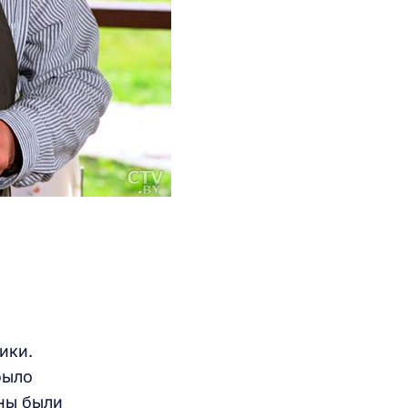
ики.
было
ны были