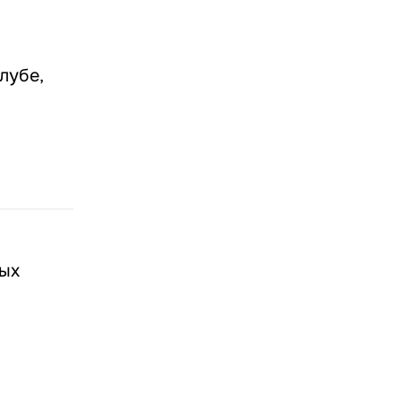
лубе,
ных