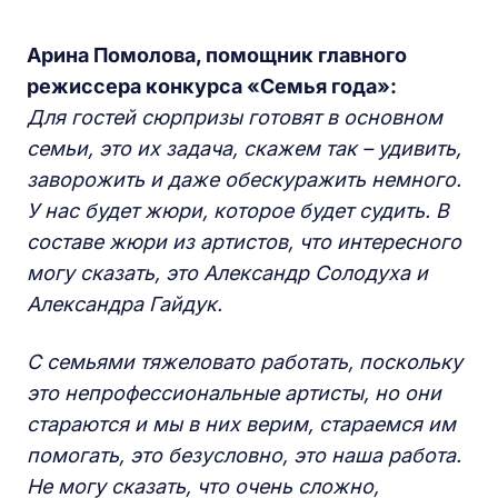
Арина
П
омолова, помощник главного
режиссера конкурса «
С
емья года»:
Для гостей сюрпризы готовят в основном
семьи, это их задача, скажем так – удивить,
заворожить
и даже обескуражить немного.
У нас будет жюри,
которое будет судить.
В
составе жюри
и
з артистов, что интересного
могу сказать, это Александр Солодуха и
Александра Гайдук.
С семьями тяжеловато работать, поскольку
это непрофессиональные артисты, но они
стараются и мы в них верим, стараемся им
помогать, это безусловно, это наша работа.
Не могу сказать, что очень сложно,