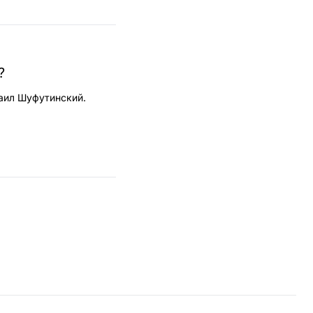
?
аил Шуфутинский.