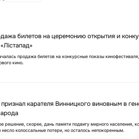
одажа билетов на церемонию открытия и конк
«Лiстапад»
началась продажа билетов на конкурсные показы кинофестиваля
ового кино.
 признал карателя Винницкого виновным в ге
народа
е решение, скорее, дань памяти подвигу мирного населения, к
 несло колоссальные потери, но осталось непокоренным.