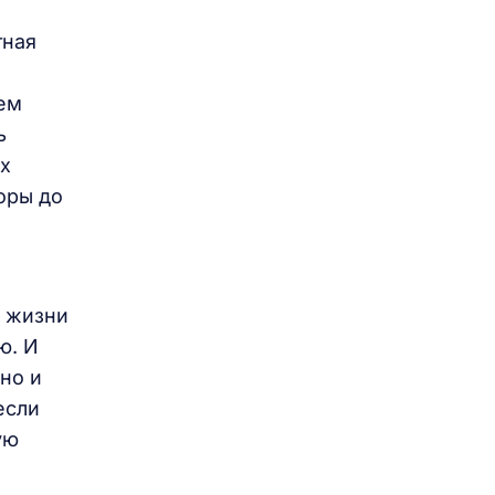
тная
ем
ь
их
поры до
ь жизни
ю. И
 но и
если
ую