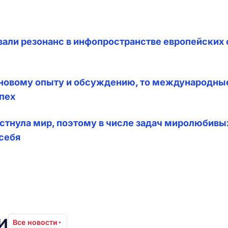
али резонанс в инфопространстве европейских 
ь новому опыту и обсуждению, то международны
пех
естнула мир, поэтому в числе задач миролюбивы
себя
и
Все новости