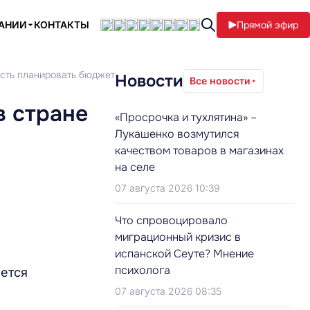
ПАНИИ
КОНТАКТЫ
Прямой эфир
ость планировать бюджет
Новости
Все новости
в стране
«Просрочка и тухлятина» –
Лукашенко возмутился
качеством товаров в магазинах
на селе
07 августа 2026 10:39
Что спровоцировало
миграционный кризис в
испанской Сеуте? Мнение
психолога
жется
07 августа 2026 08:35