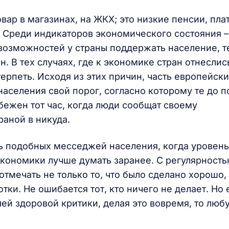
овар в магазинах, на ЖКХ; это низкие пенсии, пла
я. Среди индикаторов экономического состояния –
возможностей у страны поддержать население, т
. В тех случаях, где к экономике стран отнеслис
ерпеть. Исходя из этих причин, часть европейск
 населения свой порог, согласно которому те до 
бежен тот час, когда люди сообщат своему
раной в никуда.
ь подобных месседжей населения, когда уровен
экономики лучше думать заранее. С регулярность
отмечать не только то, что было сделано хорошо,
тки. Не ошибается тот, кто ничего не делает. Но 
ей здоровой критики, делая это вовремя, то люб