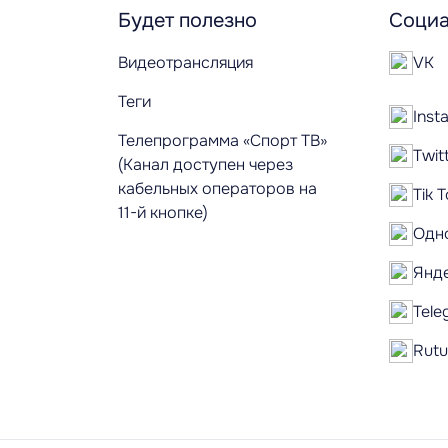
Будет полезно
Социа
Видеотрансляция
VK
Теги
Inst
Телепрограмма «Спорт ТВ»
Twit
(Канал доступен через
кабельных операторов на
Tik 
11-й кнопке)
Одн
Янд
Tele
Rut