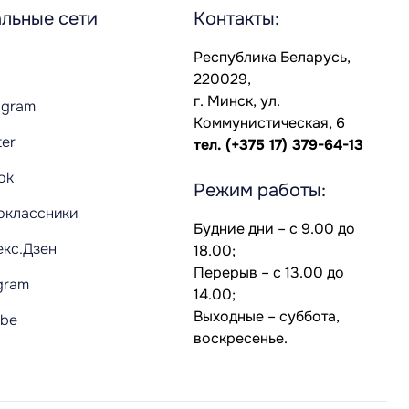
льные сети
Контакты:
Республика Беларусь,
220029,
г. Минск, ул.
agram
Коммунистическая, 6
ter
тел.
(+375 17) 379-64-13
Tok
Режим работы:
оклассники
Будние дни – с 9.00 до
екс.Дзен
18.00;
Перерыв – с 13.00 до
gram
14.00;
Выходные – суббота,
ube
воскресенье.