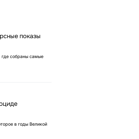
урсные показы
, где собраны самые
ноциде
оторое в годы Великой