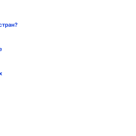
стран?
е
х