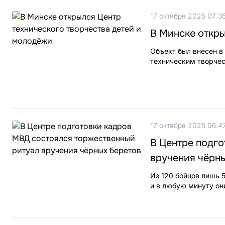
17 октября 2025 07:3
В Минске откры
Объект был внесен в
техническим творче
17 октября 2025 06:4
В Центре подг
вручения чёрн
Из 120 бойцов лишь 
и в любую минуту он