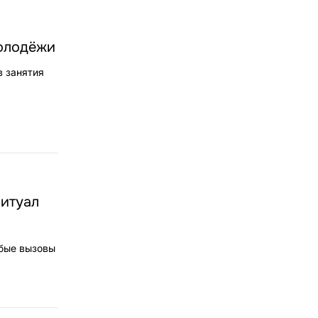
молодёжи
в занятия
ритуал
юбые вызовы