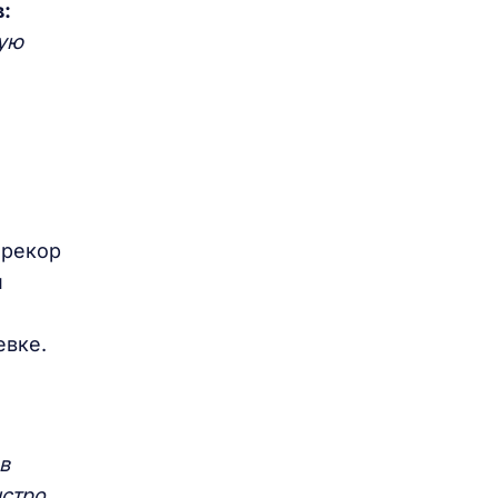
:
мую
ерекор
й
евке.
в
ыстро