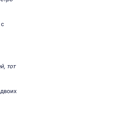
 с
й, тот
 двоих