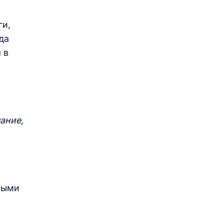
ги,
да
 в
ание,
рыми