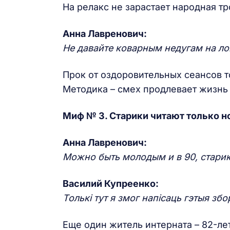
На релакс не зарастает народная тр
Анна Лавренович:
Не давайте коварным недугам на ло
Прок от оздоровительных сеансов т
Методика – смех продлевает жизнь 
Миф № 3. Старики читают только но
Анна Лавренович:
Можно быть молодым и в 90, старик
Василий Купреенко:
Тольк
і
тут я змог нап
і
саць гэтыя
з
бо
Еще один житель интерната – 82-ле