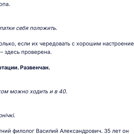
опа.
патки себя положить.
олько, если их чередовать с хорошим настроение
– здесь проверена.
тации. Развенчан.
ом можно ходить и в 40.
рн
і
чк
і
.
тний филолог Василий Александрович. 35 лет он