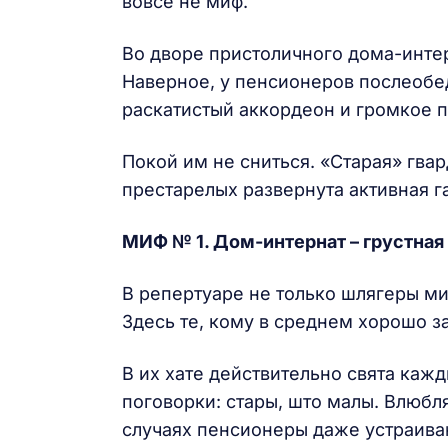
вовсе не миф.
Во дворе пристоличного дома-инте
Наверное, у пенсионеров послеобед
раскатистый аккордеон и громкое пе
Покой им не сниться. «Старая» гва
престарелых развернута активная г
МИФ № 1. Дом-интернат – грустная 
В репертуаре не только шлягеры ми
Здесь те, кому в среднем хорошо за
В их хате действительно свята кажд
поговорки: стары, што малы. Влюбля
случаях пенсионеры даже устраива