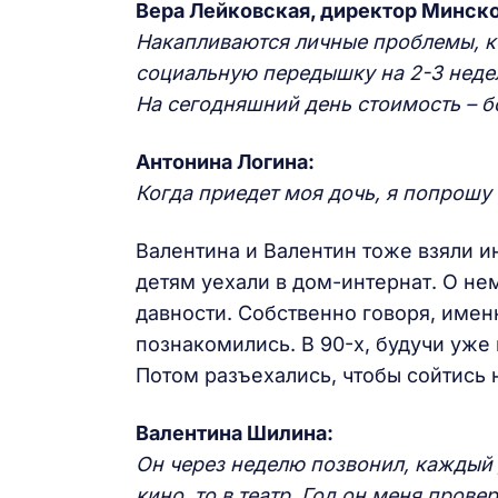
Вера Лейковская, директор Минско
Накапливаются личные проблемы, к
социальную передышку на 2-3 недел
На сегодняшний день стоимость – б
Антонина Логина:
Когда приедет моя дочь, я попрошу 
Валентина и Валентин тоже взяли и
детям уехали в дом-интернат. О не
давности. Собственно говоря, имен
познакомились. В 90-х, будучи уже 
Потом разъехались, чтобы сойтись 
Валентина Шилина:
Он через неделю позвонил, каждый д
кино, то в театр. Год он меня пров