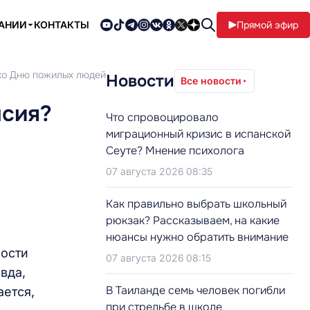
ПАНИИ
КОНТАКТЫ
Прямой эфир
 ко Дню пожилых людей
Новости
Все новости
нсия?
Что спровоцировало
миграционный кризис в испанской
Сеуте? Мнение психолога
07 августа 2026 08:35
Как правильно выбрать школьный
рюкзак? Рассказываем, на какие
нюансы нужно обратить внимание
ности
07 августа 2026 08:15
вда,
В Таиланде семь человек погибли
ается,
при стрельбе в школе