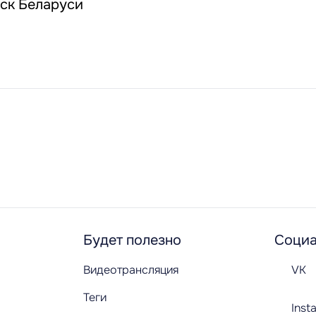
йск Беларуси
Будет полезно
Социа
Видеотрансляция
VK
Теги
Inst