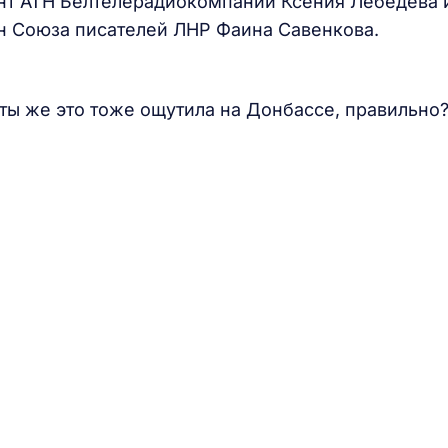
нт АТН Белтелерадиокомпании Ксения Лебедева 
лен Союза писателей ЛНР Фаина Савенкова.
, ты же это тоже ощутила на Донбассе, правильно