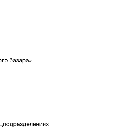
ого базара»
ецподразделениях