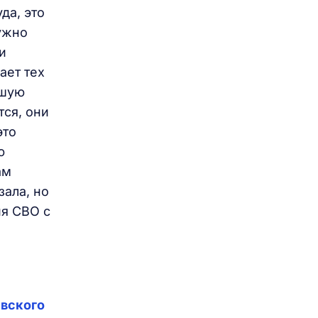
да, это
нужно
и
ает тех
ьшую
тся, они
это
ю
ам
зала, но
ия СВО с
евского