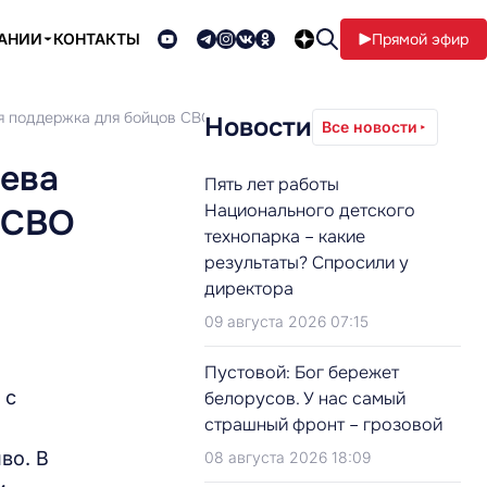
ПАНИИ
КОНТАКТЫ
Прямой эфир
ая поддержка для бойцов СВО
Новости
Все новости
дева
Пять лет работы
Национального детского
 СВО
технопарка – какие
результаты? Спросили у
директора
09 августа 2026 07:15
Пустовой: Бог бережет
 с
белорусов. У нас самый
страшный фронт – грозовой
во. В
08 августа 2026 18:09