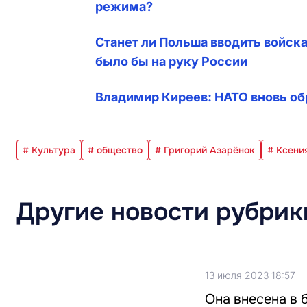
режима?
Станет ли Польша вводить войск
было бы на руку России
Владимир Киреев: НАТО вновь об
# Культура
# общество
# Григорий Азарёнок
# Ксени
Другие новости рубрик
13 июля 2023 18:57
Она внесена в 